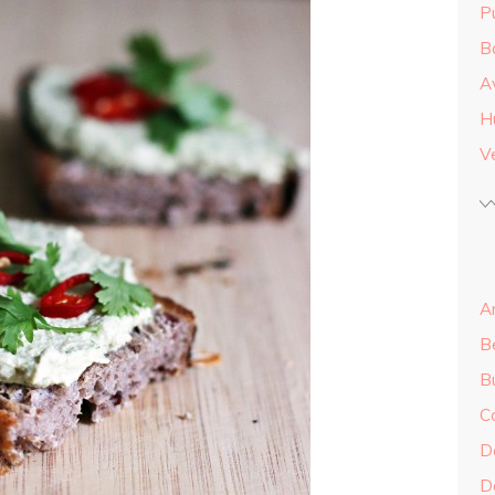
Pu
B
A
H
Ve
An
B
B
C
Do
Do