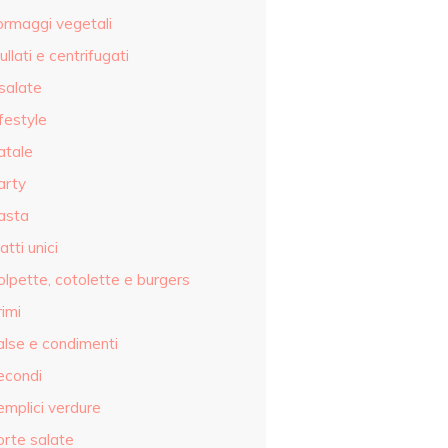
ormaggi vegetali
ullati e centrifugati
salate
festyle
atale
arty
asta
atti unici
olpette, cotolette e burgers
imi
alse e condimenti
econdi
emplici verdure
orte salate