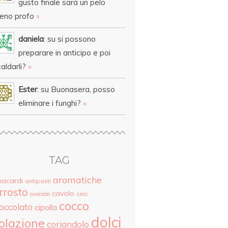
gusto finale sarà un pelo
eno profo
»
daniela
: su si possono
preparare in anticipo e poi
aldarli?
»
Ester
: su Buonasera, posso
eliminare i funghi?
»
TAG
aromatiche
nacardi
antipasti
rrosto
cavolo
ceci
avocado
cocco
ioccolato
cipolla
dolci
olazione
coriandolo