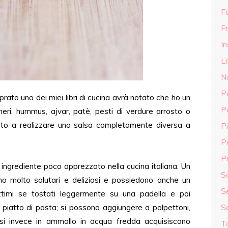
F
Fr
In
Li
N
P
ato uno dei miei libri di cucina avrà notato che ho un
P
eri: hummus, ajvar, patè, pesti di verdure arrosto o
vito a realizzare una salsa completamente diversa a
Pi
P
Pr
n ingrediente poco apprezzato nella cucina italiana. Un
S
o molto salutari e deliziosi e possiedono anche un
S
ottimi se tostati leggermente su una padella e poi
 piatto di pasta; si possono aggiungere a polpettoni,
S
si invece in ammollo in acqua fredda acquisiscono
T