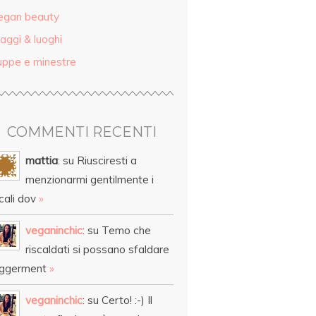
egan beauty
aggi & luoghi
uppe e minestre
COMMENTI RECENTI
mattia
: su Riusciresti a
menzionarmi gentilmente i
cali dov
»
veganinchic
: su Temo che
riscaldati si possano sfaldare
eggerment
»
veganinchic
: su Certo! :-) Il