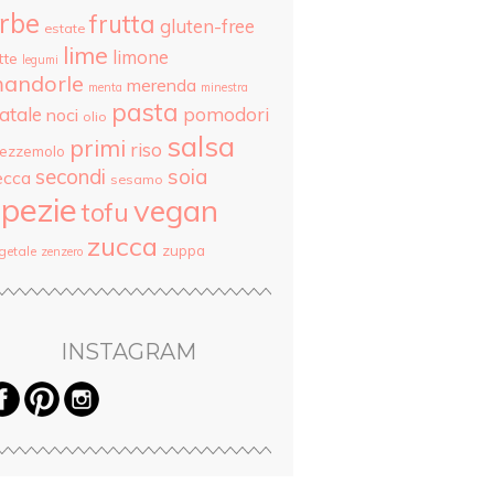
rbe
frutta
gluten-free
estate
lime
limone
tte
legumi
andorle
merenda
menta
minestra
pasta
atale
pomodori
noci
olio
salsa
primi
riso
rezzemolo
secondi
soia
ecca
sesamo
pezie
vegan
tofu
zucca
zuppa
getale
zenzero
INSTAGRAM