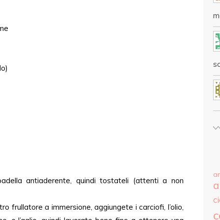
m
ime
sc
lo)
a
della antiaderente, quindi tostateli (attenti a non
a
c
o frullatore a immersione, aggiungete i carciofi, l’olio,
c