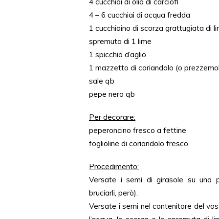
4 cucchiai di olio di carciofi
4 – 6 cucchiai di acqua fredda
1 cucchiaino di scorza grattugiata di l
spremuta di 1 lime
1 spicchio d’aglio
1 mazzetto di coriandolo (o prezzemo
sale qb
pepe nero qb
Per decorare:
peperoncino fresco a fettine
foglioline di coriandolo fresco
Procedimento:
Versate i semi di girasole su una pa
bruciarli, però).
Versate i semi nel contenitore del vostr