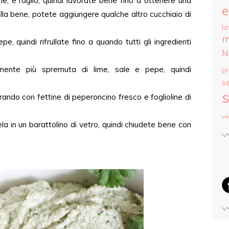
me, e l’aglio, quindi lavorate bene fino a ottenere una
e
lla bene, potete aggiungere qualche altro cucchiaio di
la
m
epe, quindi rifrullate fino a quando tutti gli ingredienti
N
mente più spremuta di lime, sale e pepe, quindi
p
s
s
ando con fettine di peperoncino fresco e foglioline di
ve
ela in un barattolino di vetro, quindi chiudete bene con