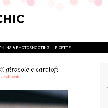
CHIC
TYLING & PHOTOSHOOTING
RICETTE
i girasole e carciofi
 condimenti