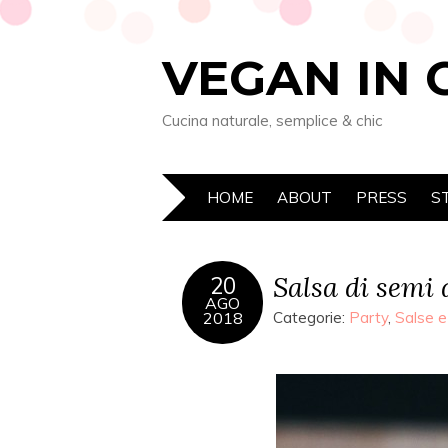
VEGAN IN 
Cucina naturale, semplice & chic
HOME
ABOUT
PRESS
S
Salsa di semi d
20
AGO
2018
Categorie:
Party
,
Salse e