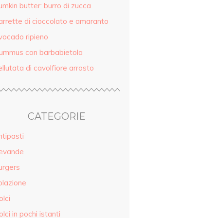
mkin butter: burro di zucca
arrette di cioccolato e amaranto
vocado ripieno
ummus con barbabietola
llutata di cavolfiore arrosto
CATEGORIE
tipasti
evande
urgers
olazione
lci
lci in pochi istanti