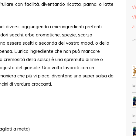
ullare con facilità, diventando ricotta, panna, o latte
V
Vi
odi diversi, aggiungendo i miei ingredienti preferiti:
Z
dori secchi, erbe aromatiche, spezie, scorza
ono essere scelti a seconda del vostro
mood,
o della
spensa. L’unico ingrediente che non può mancare
la cremosità della salsa) è una spremuta di lime o
ogusto del girasole. Una volta lavorati con un
 maniera che più vi piace, diventano una super salsa da
cini di verdure croccanti.
lo
l
tagliati a metà)