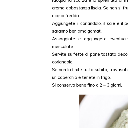
l’acqua, la scorza e la spremuta di li
crema abbastanza liscia. Se non si fru
acqua fredda.
Aggiungete il coriandolo, il sale e il p
saranno ben amalgamati.
Assaggiate e aggiungete eventual
mescolate.
Servite su fette di pane tostato decor
coriandolo.
Se non la finite tutta subito, travasat
un coperchio e tenete in frigo.
Si conserva bene fino a 2 – 3 giorni.