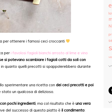
e
la
m
N
p
s
 per ottenere i famosi ceci croccanti
s
tta per
i favolosi fagioli bianchi arrosto al lime e vino
ve
se si potevano scambiare i fagioli cotti da
soli
con
o in quanto quelli precotti si spappolerebbero durante
llo
sperimentare una ricetta con
dei ceci
precotti e
poi
è stato
un qualcosa di delizioso.
con pochi ingredienti
, ma col risultato
che è
una
vera
iave del successo di
questo
piatto è
il condimento
: