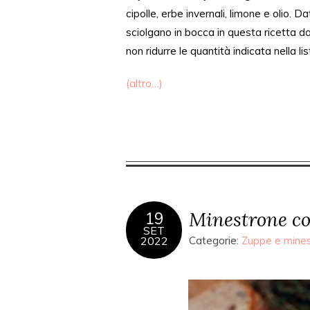
cipolle
, erbe invernali, limone e olio. D
sciolgano in bocca
in questa ricetta
do
non ridurre le quantità indicata nella lis
(altro…)
Minestrone co
19
SET
2022
Categorie:
Zuppe e mine