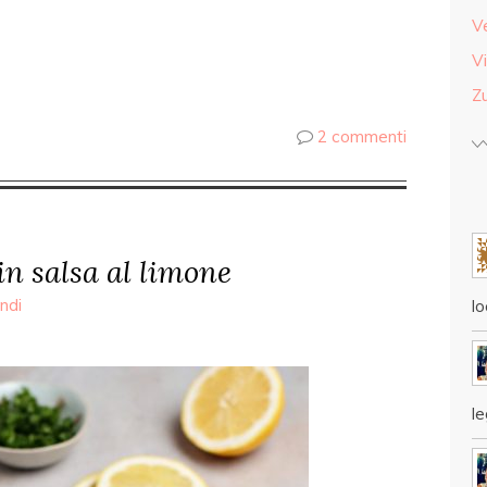
V
Vi
Z
2 commenti
 in salsa al limone
ndi
lo
l