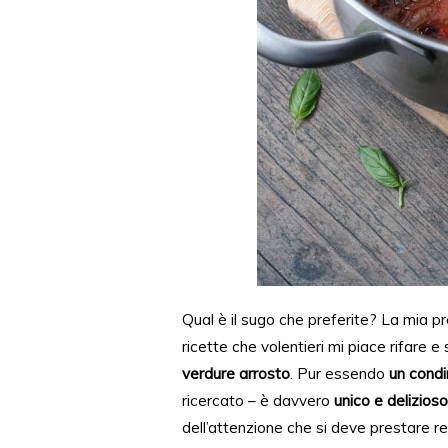
Qual è il
sugo che preferite
? La mia pr
ricette che
volentieri mi piace rifare
e 
verdure arrosto
. Pur essendo
un cond
ricercato – è davvero
unico e delizioso
dell’at
tenzione
che si deve prestare
r