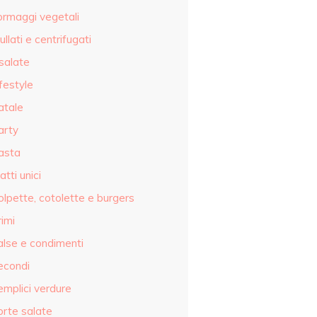
ormaggi vegetali
ullati e centrifugati
salate
festyle
atale
arty
asta
atti unici
olpette, cotolette e burgers
imi
alse e condimenti
econdi
emplici verdure
orte salate