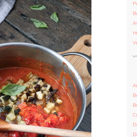
Pu
B
A
H
Ve
An
B
B
C
Do
Do