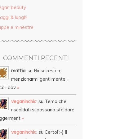
egan beauty
aggi & luoghi
uppe e minestre
COMMENTI RECENTI
mattia
: su Riusciresti a
menzionarmi gentilmente i
cali dov
»
veganinchic
: su Temo che
riscaldati si possano sfaldare
eggerment
»
veganinchic
: su Certo! :-) Il