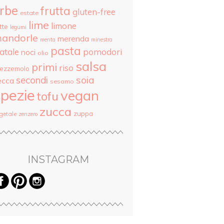
rbe
frutta
gluten-free
estate
lime
limone
tte
legumi
andorle
merenda
menta
minestra
pasta
atale
pomodori
noci
olio
salsa
primi
riso
rezzemolo
secondi
soia
ecca
sesamo
pezie
vegan
tofu
zucca
zuppa
getale
zenzero
INSTAGRAM