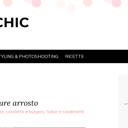
CHIC
TYLING & PHOTOSHOOTING
RICETTE
ure arrosto
te, cotolette e burgers
,
Salse e condimenti