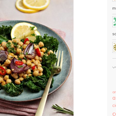
m
sc
a
a
c
c