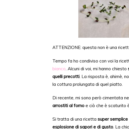
ATTENZIONE: questa non è una ricetta
Tempo fa ho condiviso con voi la rice
bianco
. Alcuni di voi, mi hanno chiesto
quelli precotti
. La risposta è, ahimè, n
la cottura prolungata di quel piatto.
Di recent
e,
mi sono però cimentata
ne
arrostiti al
forno
e
ciò che è
scaturito 
Si tratta di una ricetta
super semplice 
esplosione di sapori e di gusto
. La ch