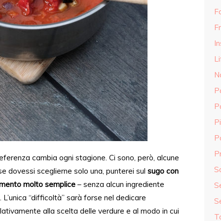
F
Fr
In
Li
N
P
P
Pi
P
Pr
eferenza cambia ogni stagione. Ci sono, però, alcune
S
se dovessi
sceglierne solo una
, punterei sul
sugo con
imento molto semplice
– senza
alcun
ingrediente
S
. L’unica “difficoltà” sarà forse
nel dedicare
S
elativamente
alla scelta
delle
verdure e al
modo in cui
T