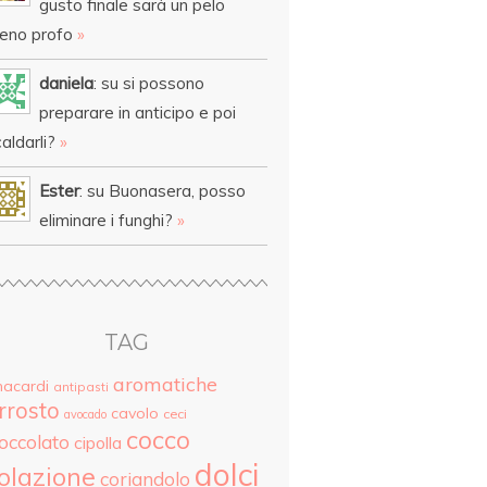
gusto finale sarà un pelo
eno profo
»
daniela
: su si possono
preparare in anticipo e poi
aldarli?
»
Ester
: su Buonasera, posso
eliminare i funghi?
»
TAG
aromatiche
nacardi
antipasti
rrosto
cavolo
ceci
avocado
cocco
ioccolato
cipolla
dolci
olazione
coriandolo