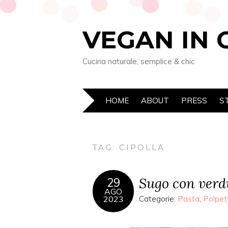
VEGAN IN 
Cucina naturale, semplice & chic
HOME
ABOUT
PRESS
S
TAG: CIPOLLA
Sugo con verd
29
AGO
2023
Categorie:
Pasta
,
Polpet