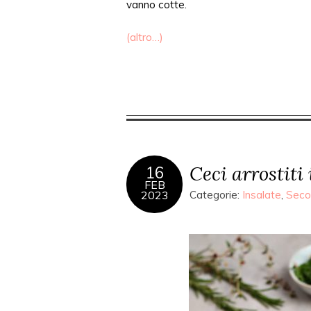
vanno cotte.
(altro…)
Ceci arrostiti
16
FEB
2023
Categorie:
Insalate
,
Seco