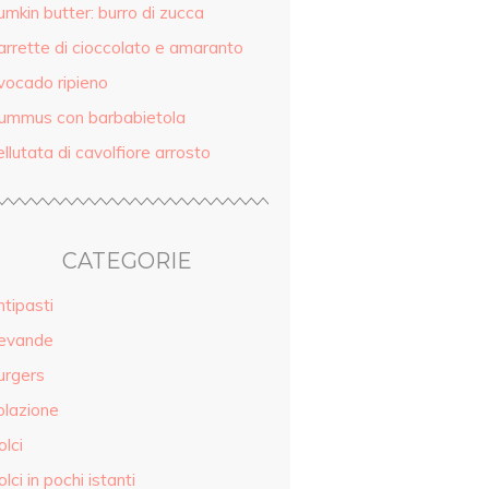
mkin butter: burro di zucca
arrette di cioccolato e amaranto
vocado ripieno
ummus con barbabietola
llutata di cavolfiore arrosto
CATEGORIE
tipasti
evande
urgers
olazione
lci
lci in pochi istanti