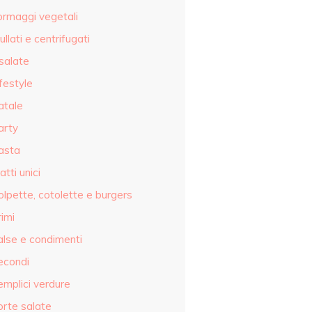
ormaggi vegetali
ullati e centrifugati
salate
festyle
atale
arty
asta
atti unici
olpette, cotolette e burgers
imi
alse e condimenti
econdi
emplici verdure
orte salate