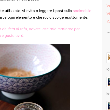
V
te utilizzato, vi invito a leggere il post sullo
spalmabile
Vi
serve ogni elemento e che ruolo svolge esattamente.
Z
 del feta di tofu, dovete lasciarlo marinare per
ore gusto avrà.
lo
l