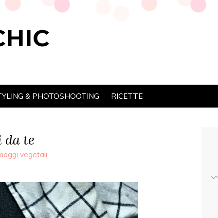
CHIC
TYLING & PHOTOSHOOTING
RICETTE
i da te
maggi vegetali