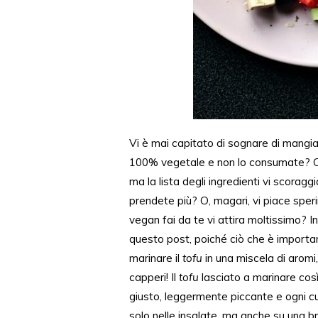
Vi è mai capitato di sognare di mangia
100% vegetale e non lo consumate? O
ma la lista degli ingredienti
vi scoraggi
prendete più? O, magari, vi piace speri
vegan fai da te vi attira
moltissimo
? I
questo post,
poiché
ciò che è importan
marinare il
tofu
in una miscela di aromi,
capperi! Il
tofu
lasciato a marinare
cos
giusto,
leggermente
piccan
te e
ogni c
solo nelle insalate, ma anche su una b