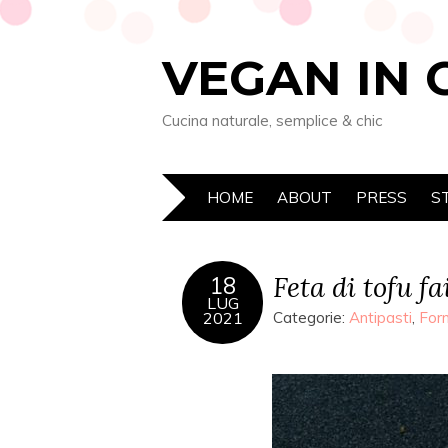
VEGAN IN 
Cucina naturale, semplice & chic
HOME
ABOUT
PRESS
S
Feta di tofu fa
18
LUG
2021
Categorie:
Antipasti
,
For