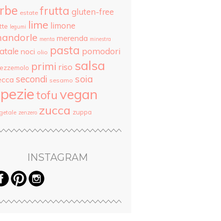
rbe
frutta
gluten-free
estate
lime
limone
tte
legumi
andorle
merenda
menta
minestra
pasta
atale
pomodori
noci
olio
salsa
primi
riso
rezzemolo
secondi
soia
ecca
sesamo
pezie
vegan
tofu
zucca
zuppa
getale
zenzero
INSTAGRAM