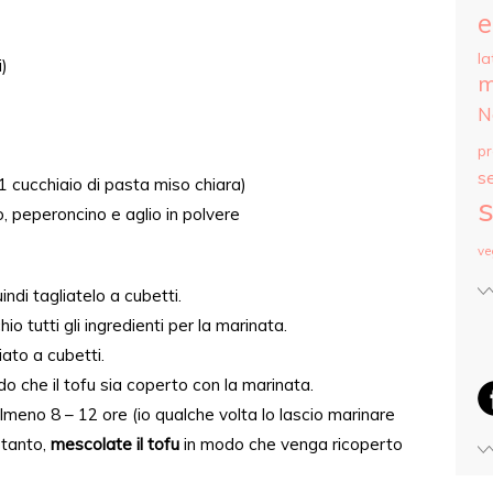
e
la
i)
m
N
p
s
 1 cucchiaio di pasta miso chiara)
s
mo, peperoncino e aglio in polvere
ve
indi tagliatelo a cubetti.
io tutti gli ingredienti per la marinata.
iato a cubetti.
 che il tofu sia coperto con la marinata.
almeno 8 – 12 ore (io qualche volta lo lascio marinare
 tanto,
mescolate il tofu
in modo che venga ricoperto