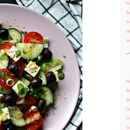
Pu
B
A
H
Ve
An
B
B
C
Do
Do