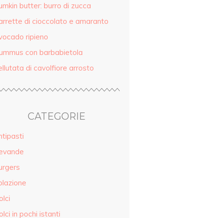
mkin butter: burro di zucca
arrette di cioccolato e amaranto
vocado ripieno
ummus con barbabietola
llutata di cavolfiore arrosto
CATEGORIE
tipasti
evande
urgers
olazione
lci
lci in pochi istanti