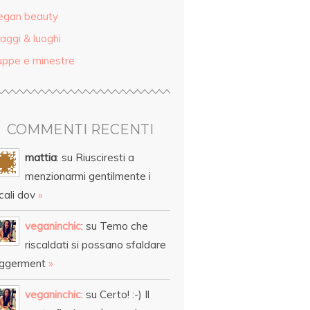
egan beauty
aggi & luoghi
uppe e minestre
COMMENTI RECENTI
mattia
: su Riusciresti a
menzionarmi gentilmente i
cali dov
»
veganinchic
: su Temo che
riscaldati si possano sfaldare
eggerment
»
veganinchic
: su Certo! :-) Il