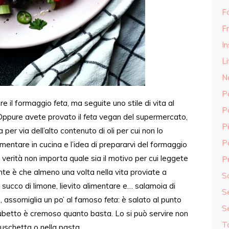
F
Fr
In
Li
N
P
re il formaggio
feta
, ma seguite
uno
stile di vita al
P
ppure avete provato il
feta
vegan del supermercato,
Pi
a
per via dell’alto contenuto di oli per cui non lo
P
mentare in cucina e l’idea di prepararvi del formaggio
n verità non importa quale sia il motivo per cui leggete
Pr
te è che almeno una volta nella vita proviate a
S
 succo di limone, lievito alimentare
e…
salamoia di
S
ì
, assomiglia un po’ al famoso
feta
: è salato al punto
S
ubetto è
cremoso quanto basta
. Lo si può servire non
T
ruschetta o nella pasta.