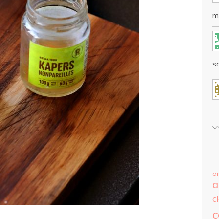
m
sc
a
a
c
c