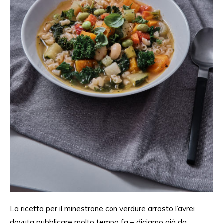
La ricetta per il minestrone con verdure arrosto l’avrei
dovuta
pubblicare molto tempo fa
–
diciamo già da