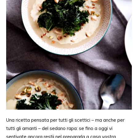
Una ricetta pensata per
tutti gli scettici
– m
a anche
per
tutti gli
amanti –
del sedano rapa: se fino
a oggi
vi
sentivate
ancora
restii nel
prepararla
a casa vostra,