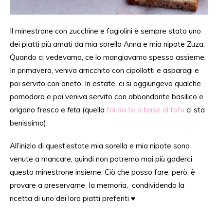
Il minestrone con zucchine e fagiolini è sempre stato uno
dei piatti più amati da mia sorella Anna e mia nipote Zuza.
Quando ci vedevamo, ce lo mangiavamo spesso assieme.
In primavera, veniva arricchito con cipollotti e asparagi e
poi servito con aneto. In estate, ci si aggiungeva qualche
pomodoro e poi veniva servito con abbondante basilico e
origano fresco e
feta
(quella
fai da te a base di tofu
ci sta
benissimo).
All’inizio di quest’estate mia sorella e mia nipote sono
venute a mancare, quindi non potremo mai più goderci
questo minestrone insieme. Ciò che posso fare, però, è
provare a preservarne la memoria, condividendo la
ricetta di uno dei loro piatti preferiti ♥