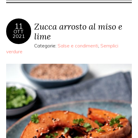
Zucca arrosto al miso e
11
OTT
lime
2021
Categorie:
Salse e condimenti
,
Semplici
verdure