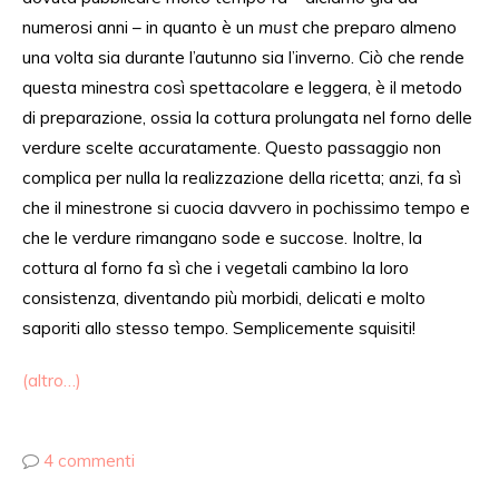
numerosi anni
–
in quanto
è un
must
che
preparo
almeno
una volta sia durante l’autunno sia l’inverno. Ciò che rende
questa minestra
così
spettacolare e legger
a,
è il metodo
di
preparazione,
ossia
la cottura prolungata nel forno delle
verdure scelte accuratamente. Questo passaggio non
complica per nulla la realizzazione della ricett
a;
anzi, fa
sì
che il minestrone
si cuocia davvero in pochissimo tempo
e
che
le verdure rimangano
sode
e succose. Inoltre, la
cottura al forno fa
sì
che i vegetali
cambino
la loro
consistenza, diventando più morbidi, delicati e molto
saporiti allo stesso tempo. Semplicemente squisiti!
(altro…)
4 commenti