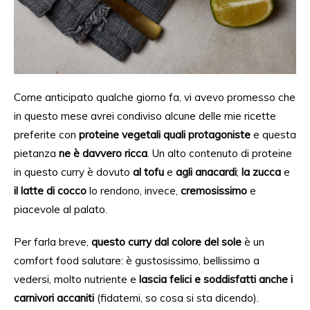
Come anticipato qualche giorno fa, vi avevo promesso che
in questo mese
avrei condiviso
alcune delle mie ricette
preferite con
proteine vegetali
quali protagoniste
e questa
pietanza
ne è davvero ricca
. Un alto contenuto di proteine
in questo curry è dovuto
al
tofu
e
agli
anacardi
;
la zucca
e
il latte di cocco
lo rendon
o, invece,
cremosissimo
e
piacevole al palato.
Per farla breve,
questo curry dal colore
del
sole
è un
comfort food salutare: è gustosissimo, bellissimo a
vedersi, molto nutriente e
lascia felici e soddisfatti anche i
carnivori accaniti
(fidatemi,
so cosa si sta
dicendo).