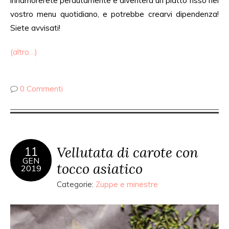
innamorerete perdutamente e diventerà un piatto fisso nel
vostro menu quotidiano, e potrebbe crearvi dipendenza!
Siete avvisati!
(altro…)
0 Commenti
Vellutata di carote con
11
GEN
tocco asiatico
2019
Categorie:
Zuppe e minestre