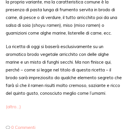
la propria variante, ma la caratteristica comune è la
presenza
di
pasta lunga di frumento servita in brodo di
carne,
di
pesce o di verdure,
il tutto
arricchito poi
da una
salsa di soia (
shoyu ramen
), miso (
miso ramen
)
o
guarnizioni
come alghe marine,
listerelle di
carn
e,
ecc.
La ricetta di oggi si baserà esclusivamente su un
aromatico brodo vegetale
arricchito
con delle alghe
marine e un misto di funghi secchi. Ma non finisce qui,
perché – come
si legge
nel titolo di questa ricetta – il
brodo sarà
impreziosito da
qualche elemento segreto che
farà
sì
che il ramen
risulti
molto cremoso, saziante e
ricco
del quinto gusto, conosciuto meglio come l’
umami
.
(altro…)
0 Commenti