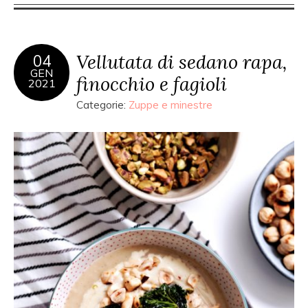
Vellutata di sedano rapa,
04
GEN
finocchio e fagioli
2021
Categorie:
Zuppe e minestre