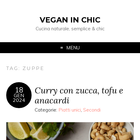
VEGAN IN CHIC
Cucina naturale, semplice & chic
MENU
TAG: ZUPPE
Curry con zucca, tofu e
18
GEN
anacardi
2024
Categorie:
Piatti unici
,
Secondi