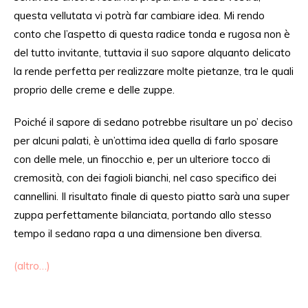
questa vellutata vi potrà far cambiare idea. Mi rendo
conto che l’aspetto di questa radice tonda e rugosa non è
del tutto invitante,
tuttavia
il suo sapore
alquanto
delicato
la
rende perfe
tta
per
realizzare
molte pietanze
, tra
le quali
proprio delle creme e
delle
zuppe.
Poiché
il sapore di sedano
potrebbe
risultare un
po’ deciso
per alcuni palati, è un’ottima idea quella di farlo sposare
con delle mele, un finocchio e, per un ulteriore tocco di
cremosità, con dei fagioli bianchi,
nel caso specifico dei
cannellini
. Il risultato finale di questo piatto
sarà
una super
zuppa perfettamente bilanciata, portando
allo
stesso
tempo il sedano rapa
a
una dimensione
ben diversa
.
(altro…)