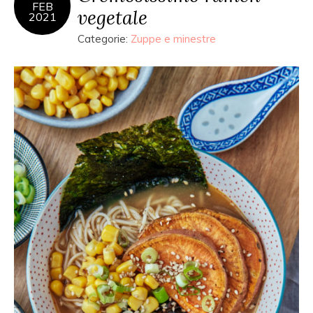
FEB
vegetale
2021
Categorie:
Zuppe e minestre