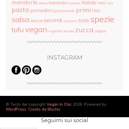
mandorle
Natale
merenda
noci
olio
menta
minestra
pasta
primi
pomodori
riso
prezzemolo
spezie
salsa
secondi
soia
secca
sesamo
vegan
tofu
zucca
zuppa
vegetale
zenzero
INSTAGRAM
© Testo del copyright
Vegan In Chic
2026. Powered by
WordPress
.
Creato da Bluchic
Seguimi sui social