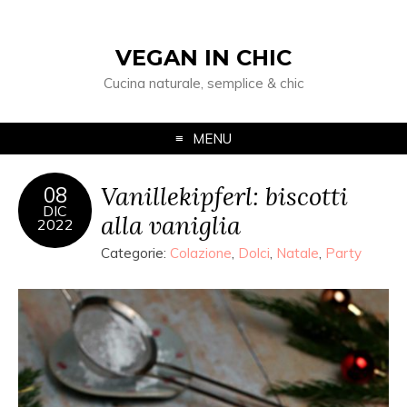
VEGAN IN CHIC
Cucina naturale, semplice & chic
MENU
Vanillekipferl: biscotti
08
DIC
alla vaniglia
2022
Categorie:
Colazione
,
Dolci
,
Natale
,
Party