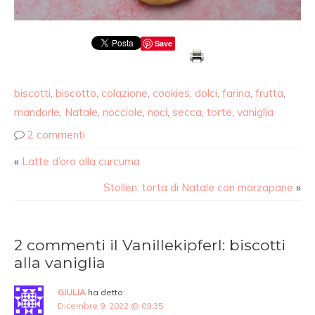
Save
biscotti
,
biscotto
,
colazione
,
cookies
,
dolci
,
farina
,
frutta
,
mandorle
,
Natale
,
nocciole
,
noci
,
secca
,
torte
,
vaniglia
2 commenti
«
Latte d’oro alla curcuma
Stollen: torta di Natale con marzapane
»
2 commenti il Vanillekipferl: biscotti
alla vaniglia
GIULIA
ha detto:
Dicembre 9, 2022 @ 09:35