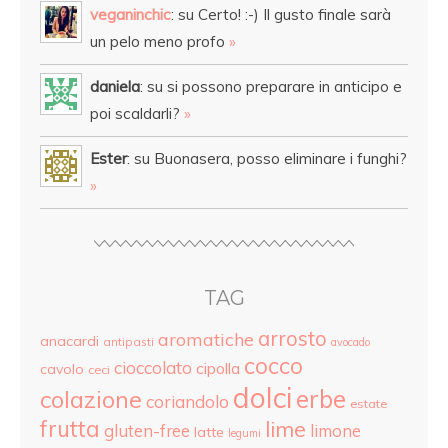
veganinchic
: su Certo! :-) Il gusto finale sarà
un pelo meno profo
»
daniela
: su si possono preparare in anticipo e
poi scaldarli?
»
Ester
: su Buonasera, posso eliminare i funghi?
»
TAG
arrosto
aromatiche
anacardi
antipasti
avocado
cocco
cioccolato
cipolla
cavolo
ceci
dolci
colazione
erbe
coriandolo
estate
frutta
lime
gluten-free
limone
latte
legumi