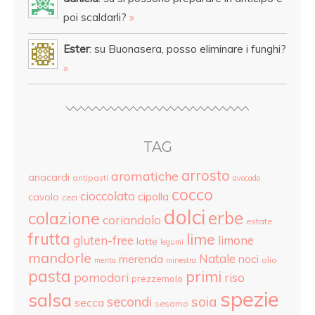
poi scaldarli?
»
Ester
: su Buonasera, posso eliminare i funghi?
»
TAG
arrosto
aromatiche
anacardi
antipasti
avocado
cocco
cioccolato
cipolla
cavolo
ceci
dolci
colazione
erbe
coriandolo
estate
frutta
lime
gluten-free
limone
latte
legumi
mandorle
Natale
merenda
noci
olio
menta
minestra
pasta
primi
pomodori
riso
prezzemolo
spezie
salsa
secondi
soia
secca
sesamo