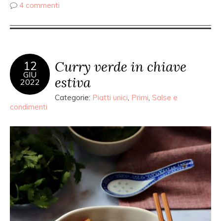
4 commenti
Curry verde in chiave
12
GIU
estiva
2022
Categorie:
Piatti unici
,
Primi
,
Salse e
condimenti