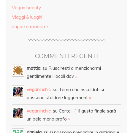
Vegan beauty
Viaggi & luoghi
Zuppe e minestre
COMMENTI RECENTI
mattia
: su Riusciresti a menzionarmi
gentilmente i locali dov
»
veganinchic
: su Temo che riscaldati si
possano sfaldare leggerment
»
veganinchic
: su Certo! :-) Il gusto finale sarà
un pelo meno profo
»
daniela
: su si possono preparare in anticipo e