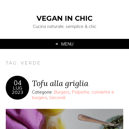
VEGAN IN CHIC
Cucina naturale, semplice & chic
MENU
TAG: VERDE
Tofu alla griglia
04
LUG
2023
Categorie:
Burgers
,
Polpette, cotolette e
burgers
,
Secondi