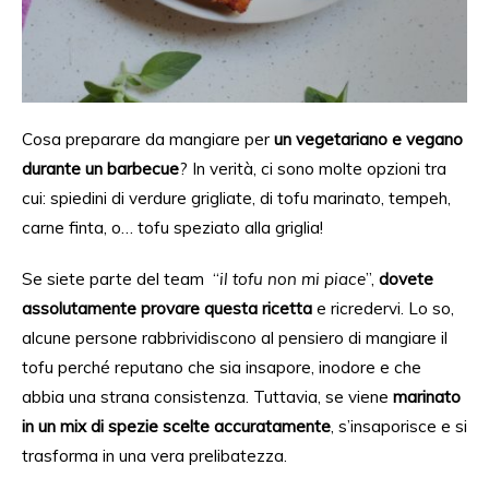
Cosa
preparare da mangiare
per
un
vegetariano e vegano
durante un
barbecue
? In verità
, c
i sono molte opzioni tra
cui: spiedini di verdure grigliate, di tofu marinato, tempeh,
carne
finta, o… tofu speziato alla griglia!
Se siete
parte del
team
“
il tofu non mi piace
”,
dovete
assolutamente provare questa ricetta
e ricredervi. Lo so,
alcune persone rabbrividiscono al pensiero di mangiare il
tofu perché reputano che sia insapore, inodore e che
abbia una strana consistenza. Tuttavia, se viene
marinato
in un
mix
di spezie scelte accuratamente
,
s’insaporisce
e si
trasforma in una vera prelibatezza.