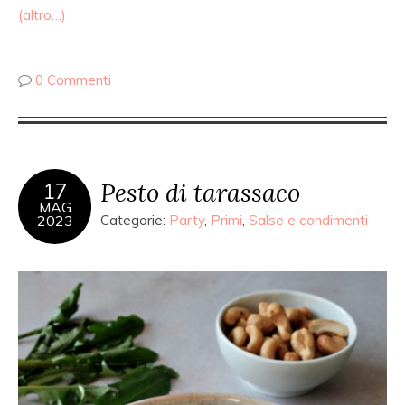
(altro…)
0 Commenti
Pesto di tarassaco
17
MAG
2023
Categorie:
Party
,
Primi
,
Salse e condimenti