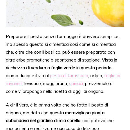
Preparare il pesto senza formaggio è davvero semplice,
ma spesso
questo
si dimentica
così come si dimentica
che, oltre che con il basilico,
può essere preparato con
altre erbe aromatiche o spontanee di stagione.
Vista la
ricchezza di verdura a foglia verde in questo periodo
,
diamo dunque il via al
pesto di tarassaco
, ortica,
foglie di
ravanelli
,
levistico
, maggiorana,
spinaci
,
prezzemolo o,
come vi propongo nella ricetta di oggi, di origano.
A dir il
vero, è
la prima volta che
ho fatto
il pesto di
origano, ma dato che
questa meravigliosa pianta
abbondava nel giardino di mia sorella
, non potevo che
raccoglierla
e realizzarne qualcosa di delizioso.