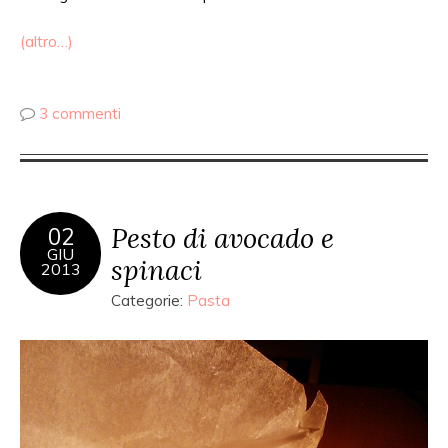
(altro…)
3 commenti
Pesto di avocado e
02
GIU
spinaci
2013
Categorie:
Pasta