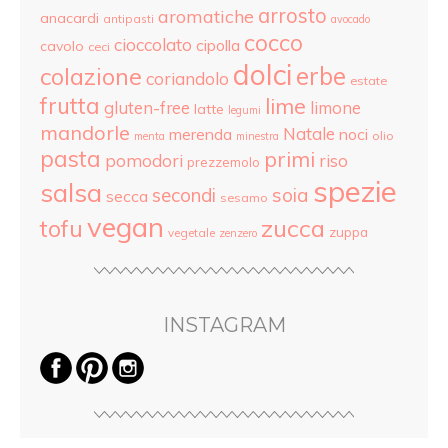
arrosto
aromatiche
anacardi
antipasti
avocado
cocco
cioccolato
cipolla
cavolo
ceci
dolci
colazione
erbe
coriandolo
estate
frutta
lime
gluten-free
limone
latte
legumi
mandorle
Natale
merenda
noci
olio
menta
minestra
pasta
primi
pomodori
riso
prezzemolo
spezie
salsa
secondi
soia
secca
sesamo
vegan
tofu
zucca
zuppa
vegetale
zenzero
INSTAGRAM