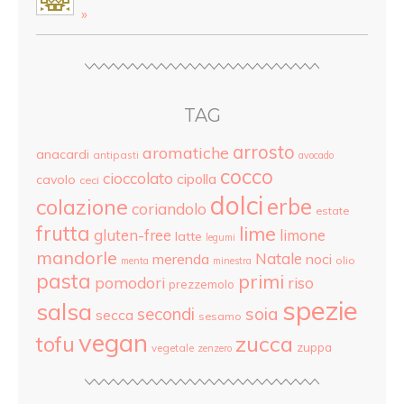
»
TAG
arrosto
aromatiche
anacardi
antipasti
avocado
cocco
cioccolato
cipolla
cavolo
ceci
dolci
colazione
erbe
coriandolo
estate
frutta
lime
gluten-free
limone
latte
legumi
mandorle
Natale
merenda
noci
olio
menta
minestra
pasta
primi
pomodori
riso
prezzemolo
spezie
salsa
secondi
soia
secca
sesamo
vegan
tofu
zucca
zuppa
vegetale
zenzero