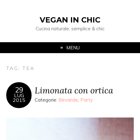
VEGAN IN CHIC
Cucina naturale, semplice & chic
MENU
TAG: TEA
Limonata con ortica
29
LUG
2015
Categorie:
Bevande
,
Party