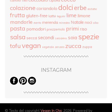
cipolla
cavolo
ceci
dolci
colazione
erbe
coriandolo
estate
frutta
lime
gluten-free
limone
latte
legumi
mandorle
Natale
merenda
noci
olio
menta
minestra
pasta
primi
pomodori
riso
prezzemolo
spezie
salsa
secondi
soia
secca
sesamo
vegan
tofu
zucca
zuppa
vegetale
zenzero
INSTAGRAM
© Testo del copyright
Vegan In Chic
2026. Powered by