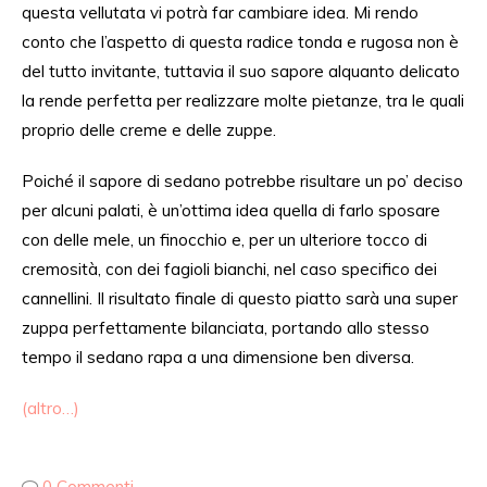
questa vellutata vi potrà far cambiare idea. Mi rendo
conto che l’aspetto di questa radice tonda e rugosa non è
del tutto invitante,
tuttavia
il suo sapore
alquanto
delicato
la
rende perfe
tta
per
realizzare
molte pietanze
, tra
le quali
proprio delle creme e
delle
zuppe.
Poiché
il sapore di sedano
potrebbe
risultare un
po’ deciso
per alcuni palati, è un’ottima idea quella di farlo sposare
con delle mele, un finocchio e, per un ulteriore tocco di
cremosità, con dei fagioli bianchi,
nel caso specifico dei
cannellini
. Il risultato finale di questo piatto
sarà
una super
zuppa perfettamente bilanciata, portando
allo
stesso
tempo il sedano rapa
a
una dimensione
ben diversa
.
(altro…)
0 Commenti