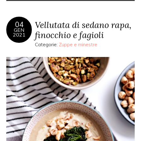
Vellutata di sedano rapa,
04
GEN
finocchio e fagioli
2021
Categorie:
Zuppe e minestre