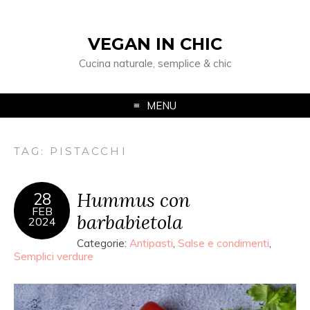
VEGAN IN CHIC
Cucina naturale, semplice & chic
MENU
TAG: PISTACCHI
Hummus con
28
FEB
barbabietola
2024
Categorie:
Antipasti
,
Salse e condimenti
,
Semplici verdure