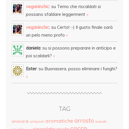
veganinchic
: su Temo che riscaldati si
possano sfaldare leggerment
»
veganinchic
: su Certo! :-) Il gusto finale sarà
un pelo meno profo
»
daniela
: su si possono preparare in anticipo e
poi scaldarli?
»
Ester
: su Buonasera, posso eliminare i funghi?
»
TAG
arrosto
aromatiche
anacardi
antipasti
avocado
cocco
cioccolato