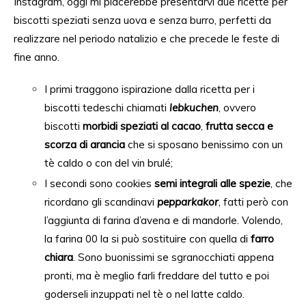
Instagram, oggi mi piacerebbe presentarvi due ricette per
biscotti speziati senza uova e senza burro, perfetti da
realizzare nel periodo natalizio e
che precede le feste di
fine anno
.
I primi
traggono ispirazione
dalla
ricetta per i
biscotti tedeschi chiamati
lebkuchen
, ovvero
biscotti
morbidi speziati al cacao
,
frutta secca e
scorza di arancia
che si sposano benissimo con un
tè caldo o con del vin
brulé;
I secondi sono cookies
semi integrali alle spezie
,
che
ricordano gli
scandinavi
pepparkakor
, fatti però con
l’aggiunta di farina d’avena e di mandorle. Volendo,
la farina 00 la si può sostituire con quella di
farro
chiara
. Sono buonissimi se sgranocchiati appena
pronti, ma è meglio farli freddare del tutto e poi
goderseli inzuppati nel tè o nel latte caldo.