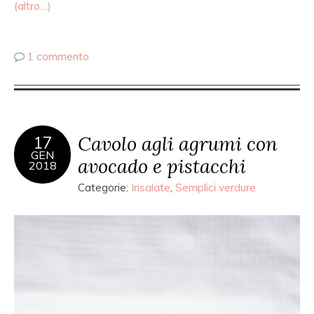
(altro…)
1 commento
Cavolo agli agrumi con
17
GEN
avocado e pistacchi
2018
Categorie:
Insalate
,
Semplici verdure