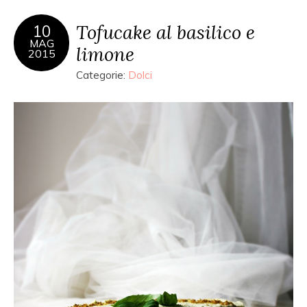
Tofucake al basilico e
10
MAG
limone
2015
Categorie:
Dolci