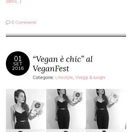
(altro…)
0 Commenti
“Vegan è chic” al
01
SET
VeganFest
2016
Categorie:
Lifestyle
,
Viaggi & luoghi