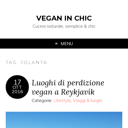
VEGAN IN CHIC
Cucina naturale, semplice & chic
MENU
TAG: JOLANTA
Luoghi di perdizione
17
OTT
vegan a Reykjavík
2016
Categorie:
Lifestyle
,
Viaggi & luoghi