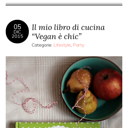
Il mio libro di cucina
05
DIC
“Vegan è chic”
2015
Categorie:
Lifestyle
,
Party