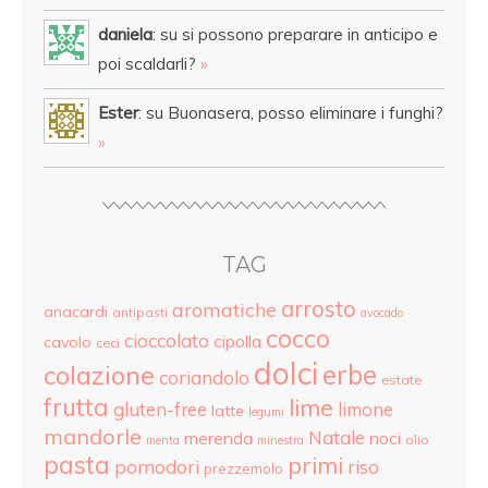
daniela
: su si possono preparare in anticipo e
poi scaldarli?
»
Ester
: su Buonasera, posso eliminare i funghi?
»
TAG
arrosto
aromatiche
anacardi
antipasti
avocado
cocco
cioccolato
cipolla
cavolo
ceci
dolci
colazione
erbe
coriandolo
estate
frutta
lime
gluten-free
limone
latte
legumi
mandorle
Natale
merenda
noci
olio
menta
minestra
pasta
primi
pomodori
riso
prezzemolo