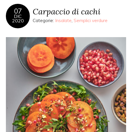
Carpaccio di cachi
07
DIC
2020
Categorie:
Insalate
,
Semplici verdure