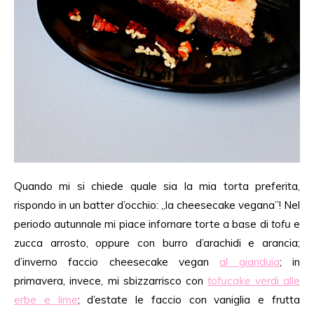
Quando mi si chiede quale sia la mia torta preferita,
rispondo in un batter d’occhio: „la cheesecake vegana”! Nel
periodo autunnale mi piace infornare torte a base di
tofu
e
zucca arrosto, oppure con burro d’arachidi e arancia;
d’inverno faccio cheesecake vegan
al gianduia
; in
primavera, invece, mi sbizzarrisco con
tofucake
verdi alle
erbe e lime
; d’estate le faccio con vaniglia e frutta