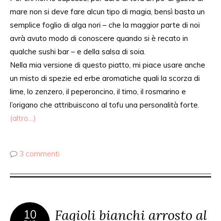
mare non
si deve fare alcun
tipo di magia,
bensì basta
un
semplice foglio di alga nori
– che
la maggior parte di noi
avrà avuto
modo di conoscere
quando si è recato in
qualche
sushi
bar –
e
della
salsa di soia.
Nella mia versione di questo piatto, mi piace usare anche
un misto di spezie ed erbe aromatiche
quali
la scorza di
lime, lo zenzero, il
peperoncino
, il timo, il rosmarino e
l’origano
che
attribuiscono al tofu una personalità forte.
(altro…)
3 commenti
Fagioli bianchi arrosto al
10