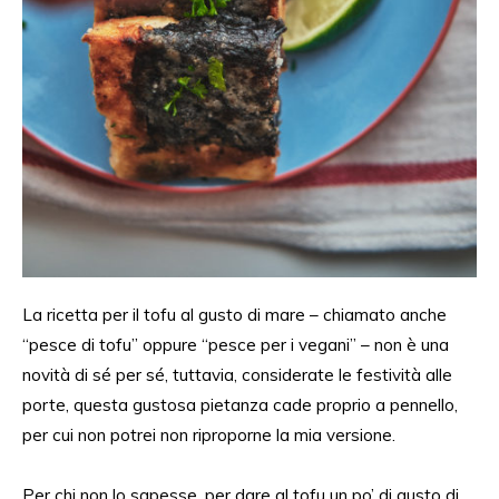
La ricetta per il tofu al gusto di mare
– chi
amato anche
“p
esce di tofu” oppure
“p
esce per i vegan
i” –
non è una
novità
di sé per
sé,
tuttavia, considerate
le festività alle
porte, questa gustosa pietanza cade proprio a pennello,
per cui non potrei non ripropor
ne
la mia versione.
Per chi non lo sapesse, per
dare
al tofu un po’ di gusto di