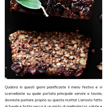
Qualora in questi giorni pianificaste il menu festivo e vi
scervellaste su quale portata principale servire a tavola,
dovreste puntare proprio su questa ricetta! L’arrosto fatto
di funghi e frutta secca è un misto di prelibatezza, salute e