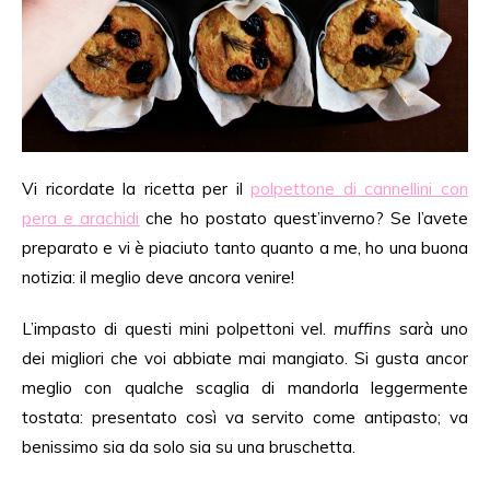
Vi ricordate la ricetta per il
polpettone di cannellini con
pera e arachidi
che ho postato quest’inverno? Se l’avete
preparato e vi è piaciuto tanto quanto a me, ho una buona
notizia: il meglio deve ancora venire!
L’impasto di questi mini polpettoni vel.
muffins
sarà uno
dei migliori che voi abbiate mai mangiato. Si gusta ancor
meglio con qualche scaglia di mandorla leggermente
tostata: presentato così va servito come antipasto; va
benissimo sia da solo sia su una bruschetta.