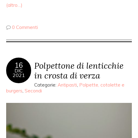
(altro…)
0 Commenti
Polpettone di lenticchie
16
DIC
in crosta di verza
2021
Categorie:
Antipasti
,
Polpette, cotolette e
burgers
,
Secondi