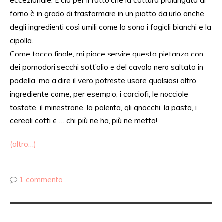
eccezionale. E
ciò per il fatto che
la cottura prolungata al
forno è in grado di trasformare in un piatto da urlo anche
degli
ingredienti
così
umili come lo sono i fagioli bianchi e la
cipolla.
Come tocco finale, mi piace servire questa pietanza con
dei pomodori secchi sott’olio e del cavolo nero
saltato
in
padella, ma
a dire il vero
potreste
usare qualsiasi altro
ingrediente come, per esempio, i carciofi, le nocciole
tostate, il minestrone, la polenta, gli gnocchi, la pasta, i
cereali cotti e … chi più ne ha, più ne metta!
(altro…)
1 commento