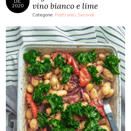
DIC
vino bianco e lime
2020
Categorie:
Piatti unici
,
Secondi