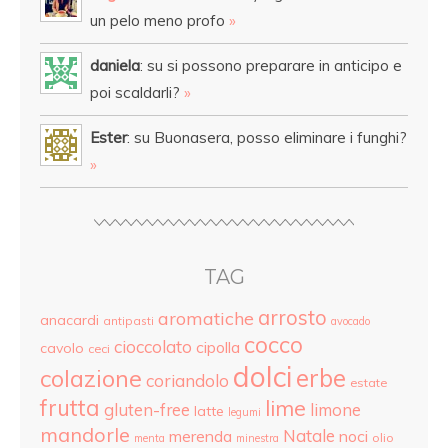
un pelo meno profo
»
daniela
: su si possono preparare in anticipo e
poi scaldarli?
»
Ester
: su Buonasera, posso eliminare i funghi?
»
TAG
arrosto
aromatiche
anacardi
antipasti
avocado
cocco
cioccolato
cipolla
cavolo
ceci
dolci
colazione
erbe
coriandolo
estate
frutta
lime
gluten-free
limone
latte
legumi
mandorle
Natale
merenda
noci
olio
menta
minestra