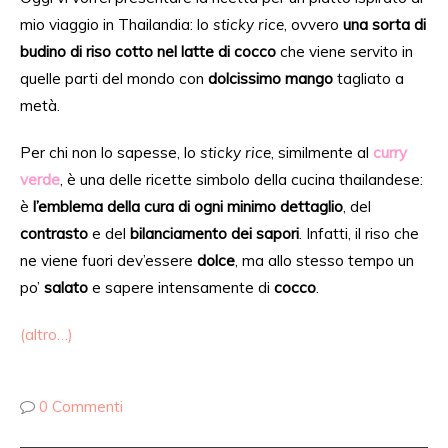
mio viaggio in Thailandia:
lo
sticky rice
, ovvero
una sorta di
budino di riso cotto nel latte di cocco
che viene servito in
quelle parti del mondo con
dolcissimo mango
tagliato a
metà.
Per chi
non lo sapesse,
lo
sticky rice
, similmente al
curry
verde
, è una delle ricette simbolo della cucina thailandese:
è
l’emblema della cura di ogni minimo dettaglio
, del
contrasto
e
del
bilanciamento
dei sapori
.
Infatti, il riso che
ne
viene fuori dev’essere
dolc
e
, ma allo
stesso tempo un
po’
salato
e sapere intensamente di
cocco
.
(altro…)
0 Commenti