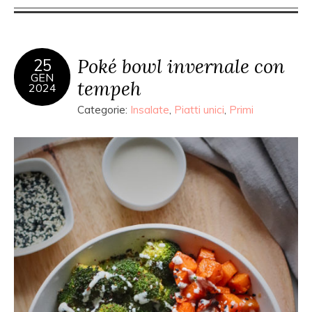
Poké bowl invernale con
25
GEN
tempeh
2024
Categorie:
Insalate
,
Piatti unici
,
Primi