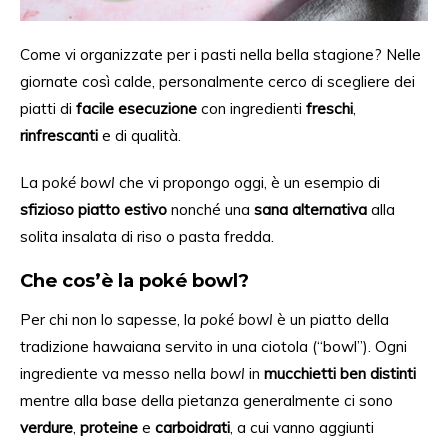
Come vi organizzate per i pasti nella bella stagione? Nelle
giornate così calde, personalmente cerco di scegliere dei
piatti di
facile esecuzione
con
ingredienti
freschi
,
rinfrescanti
e di qualità.
La p
oké
bowl
che vi propongo ogg
i,
è un esempio
di
sfizioso
piatto estiv
o
no
nché una
sana alternativa
alla
solita insalata di riso o pasta fredda.
Che cos’è la poké bowl?
Per chi non lo sapesse, la
poké bowl
è un piatto della
tradizione hawaiana servito in una ciotola (“bowl”). Ogni
ingrediente
va messo nella
bowl
in
mucchietti ben distinti
mentre
alla base della pietanza generalmente ci sono
verdure
,
proteine
e
carboidrati
, a cui
vanno aggiunti