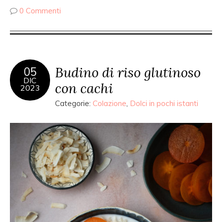
0 Commenti
Budino di riso glutinoso
05
DIC
con cachi
2023
Categorie:
Colazione
,
Dolci in pochi istanti