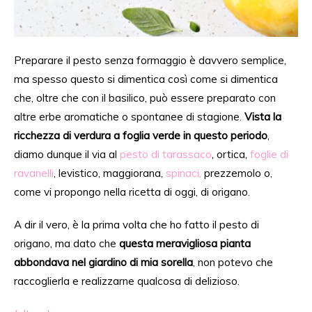
Preparare il pesto senza formaggio è davvero semplice,
ma spesso
questo
si dimentica
così come si dimentica
che, oltre che con il basilico,
può essere preparato con
altre erbe aromatiche o spontanee di stagione.
Vista la
ricchezza di verdura a foglia verde in questo periodo
,
diamo dunque il via al
pesto di tarassaco
, ortica,
foglie di
ravanelli
,
levistico
, maggiorana,
spinaci
,
prezzemolo o,
come vi propongo nella ricetta di oggi, di origano.
A dir il
vero, è
la prima volta che
ho fatto
il pesto di
origano, ma dato che
questa meravigliosa pianta
abbondava nel giardino di mia sorella
, non potevo che
raccoglierla
e realizzarne qualcosa di delizioso.