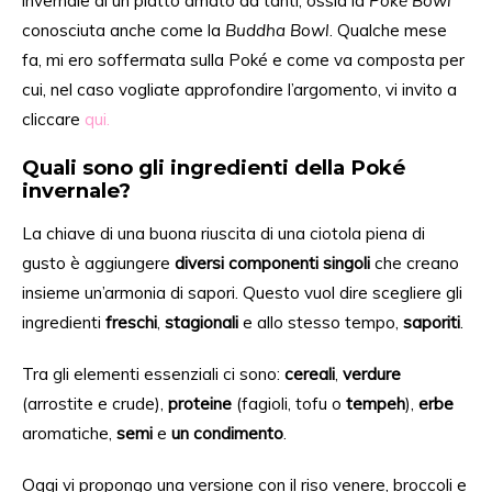
invernale di un piatto amato da tanti, ossia la
Poké Bowl
conosciuta anche come la
Buddha Bowl
. Qualche mese
fa,
mi ero soffermata sulla
Poké e come va composta per
cui, nel caso vogliate
approfondire l’argomento, vi invito a
cliccare
qui.
Quali sono gli ingredienti della Poké
invernale?
La chiave di una buona riuscita di una ciotola piena di
gusto è aggiungere
diversi componenti singoli
che creano
insieme
un’armonia
di sapori. Questo vuol dire scegliere gli
ingredienti
freschi
,
stagionali
e allo stesso tempo,
saporiti
.
Tra gli elementi essenziali
ci
sono:
cereali
,
verdure
(arrostite e crude),
proteine
​​(fagioli, tofu o
tempeh
),
erbe
aromatiche,
semi
e
un condimento
.
Oggi vi propongo una versione con il riso venere, broccoli e