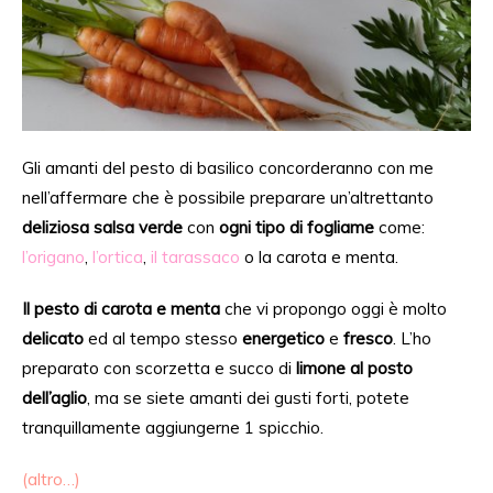
Gli amanti del pesto di basilico concorderanno con me
nell’affermare
che
è possibile
preparare un’altrettanto
deliziosa salsa verde
con
ogni tipo di fogliame
come:
l’origano
,
l’ortica
,
il tarassaco
o la carota e menta.
Il pesto di carota e menta
che vi propongo oggi è molto
delicato
ed al tempo stesso
energetico
e
fresco
. L’ho
preparato con scorzetta e succo di
limone al posto
dell’aglio
, ma se siete amanti dei gusti forti, potete
tranquillamente aggiungerne 1 spicchio.
(altro…)