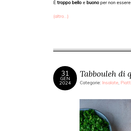
È
troppo bello
e
buono
per non essere 
(altro…)
Tabbouleh di 
31
GEN
2024
Categorie:
Insalate
,
Piatti