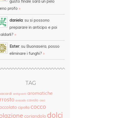
gusto finale sarà un pelo
eno profo
»
daniela
: su si possono
preparare in anticipo e poi
aldarli?
»
Ester
: su Buonasera, posso
eliminare i funghi?
»
TAG
aromatiche
nacardi
antipasti
rrosto
cavolo
ceci
avocado
cocco
ioccolato
cipolla
dolci
olazione
coriandolo