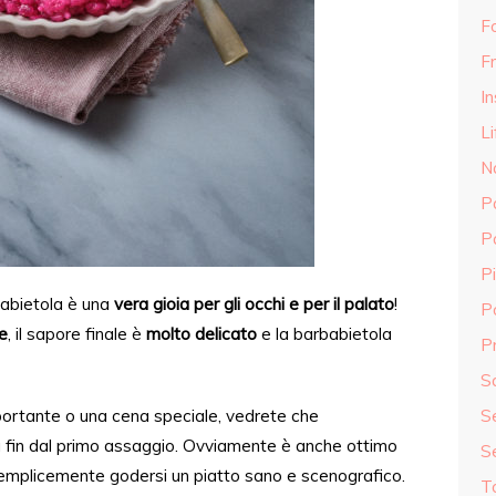
F
Fr
In
Li
N
P
P
Pi
babietola è una
vera gioia per gli occhi e per il palato
!
P
e
, il sapore finale è
molto delicato
e la barbabietola
Pr
S
portante o una cena speciale, vedrete che
S
 fin dal
primo assaggio.
Ovviamente è anche ottimo
S
 semplicemente godersi un piatto sano e scenografico.
T