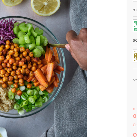
m
sc
a
a
c
c