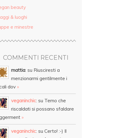
egan beauty
aggi & luoghi
uppe e minestre
COMMENTI RECENTI
mattia
: su Riusciresti a
menzionarmi gentilmente i
cali dov
»
veganinchic
: su Temo che
riscaldati si possano sfaldare
eggerment
»
veganinchic
: su Certo! :-) Il