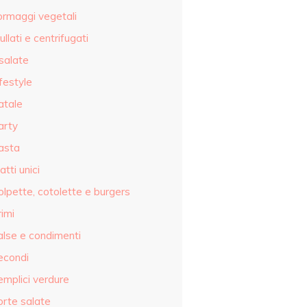
ormaggi vegetali
ullati e centrifugati
salate
festyle
atale
arty
asta
atti unici
olpette, cotolette e burgers
imi
alse e condimenti
econdi
emplici verdure
orte salate