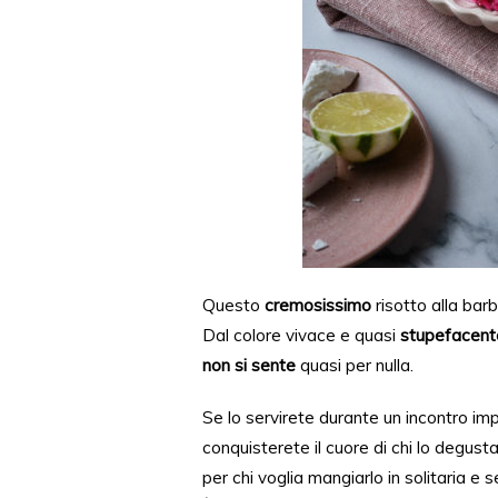
Questo
cremosissimo
risotto alla bar
Dal
colore vivace e quasi
stupefacent
non si sente
quasi per nulla.
Se lo servirete
durante u
n incontro im
conquisterete
il cuore di chi lo degusta
per chi voglia mangiarlo
in solitaria e