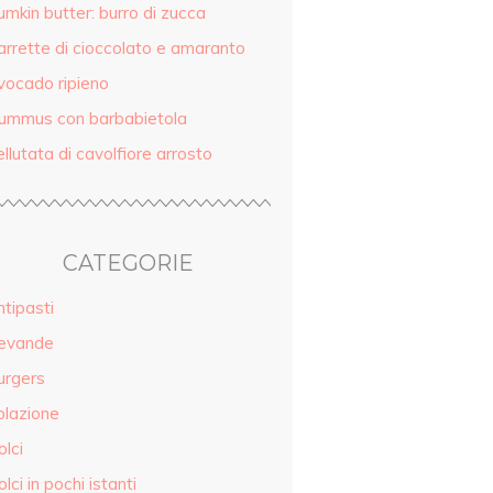
mkin butter: burro di zucca
arrette di cioccolato e amaranto
vocado ripieno
ummus con barbabietola
llutata di cavolfiore arrosto
CATEGORIE
tipasti
evande
urgers
olazione
lci
lci in pochi istanti