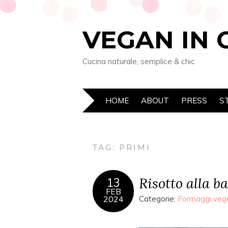
VEGAN IN 
Cucina naturale, semplice & chic
HOME
ABOUT
PRESS
S
TAG: PRIMI
Risotto alla b
13
FEB
2024
Categorie:
Formaggi vege