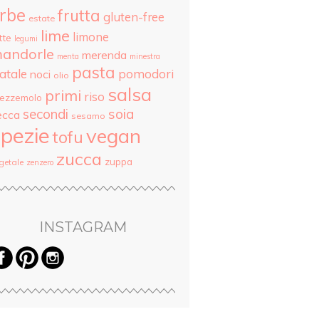
rbe
frutta
gluten-free
estate
lime
limone
tte
legumi
andorle
merenda
menta
minestra
pasta
atale
pomodori
noci
olio
salsa
primi
riso
rezzemolo
secondi
soia
ecca
sesamo
pezie
vegan
tofu
zucca
zuppa
getale
zenzero
INSTAGRAM