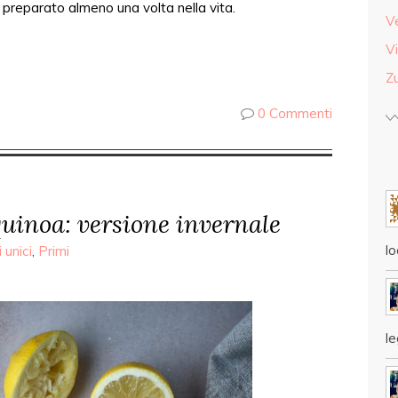
preparato almeno una volta nella vita.
V
Vi
Z
0 Commenti
quinoa: versione invernale
lo
 unici
,
Primi
l