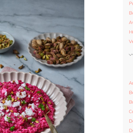
Pu
B
A
H
Ve
An
B
B
C
Do
Do