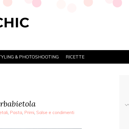
CHIC
TYLING & PHOTOSHOOTING
RICETTE
arbabietola
tali
,
Pasta
,
Primi
,
Salse e condimenti