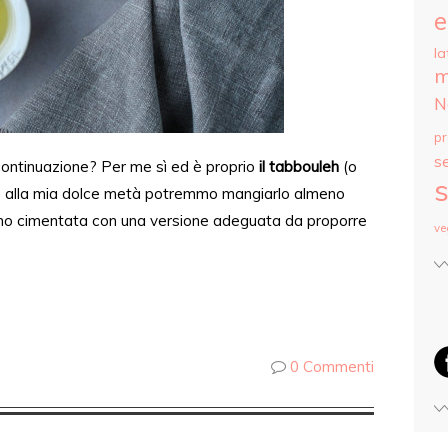
e
la
m
N
p
s
 continuazione? Per me
sì
ed è proprio
il tabbouleh
(o
s
e alla mia dolce metà potremmo mangiarlo almeno
ono cimentata con una versione adeguata da proporre
ve
0 Commenti