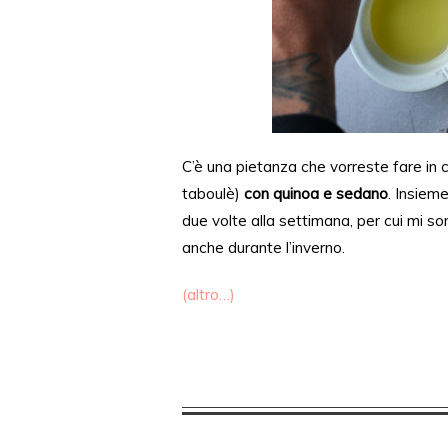
C’è
una pietanza che
vorreste
fare in
taboulè)
con quinoa e sedano
. Insiem
due volte alla settiman
a,
per cui mi s
anche durante l’inverno.
(altro…)