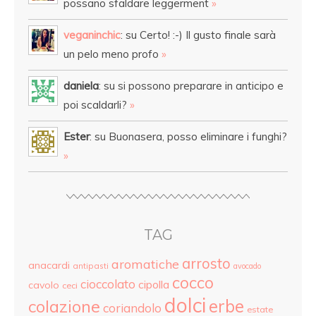
possano sfaldare leggerment
»
veganinchic
: su Certo! :-) Il gusto finale sarà
un pelo meno profo
»
daniela
: su si possono preparare in anticipo e
poi scaldarli?
»
Ester
: su Buonasera, posso eliminare i funghi?
»
TAG
arrosto
aromatiche
anacardi
antipasti
avocado
cocco
cioccolato
cipolla
cavolo
ceci
dolci
colazione
erbe
coriandolo
estate