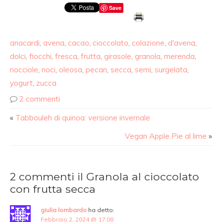
Save
anacardi
,
avena
,
cacao
,
cioccolato
,
colazione
,
d'avena
,
dolci
,
fiocchi
,
fresca
,
frutta
,
girasole
,
granola
,
merenda
,
nocciole
,
noci
,
oleosa
,
pecan
,
secca
,
semi
,
surgelata
,
yogurt
,
zucca
2 commenti
«
Tabbouleh di quinoa: versione invernale
Vegan Apple Pie al lime
»
2 commenti il Granola al cioccolato
con frutta secca
giulia lombardo
ha detto:
Febbraio 2, 2024 @ 17:08