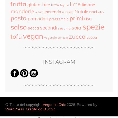
frutta
lime
gluten-free
limone
latte
legumi
mandorle
Natale
merenda
noci
olio
menta
minestra
pasta
primi
pomodori
riso
prezzemolo
spezie
salsa
secondi
soia
secca
sesamo
vegan
tofu
zucca
zuppa
vegetale
zenzero
INSTAGRAM
© Testo del copyright
Vegan In Chic
2026. Powered by
WordPress
.
Creato da Bluchic