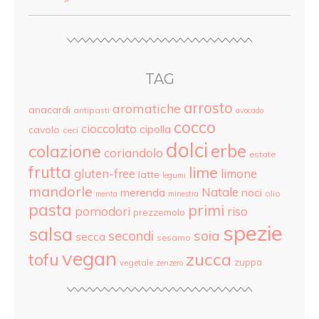
TAG
arrosto
aromatiche
anacardi
antipasti
avocado
cocco
cioccolato
cipolla
cavolo
ceci
dolci
colazione
erbe
coriandolo
estate
frutta
lime
gluten-free
limone
latte
legumi
mandorle
Natale
merenda
noci
olio
menta
minestra
pasta
primi
pomodori
riso
prezzemolo
spezie
salsa
secondi
soia
secca
sesamo
vegan
tofu
zucca
zuppa
vegetale
zenzero