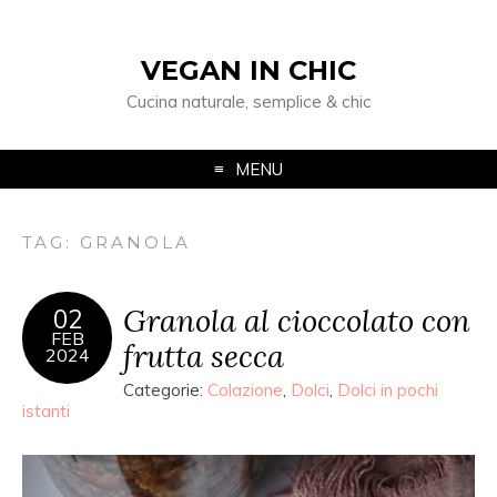
VEGAN IN CHIC
Cucina naturale, semplice & chic
MENU
TAG: GRANOLA
Granola al cioccolato con
02
FEB
frutta secca
2024
Categorie:
Colazione
,
Dolci
,
Dolci in pochi
istanti