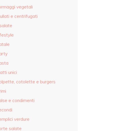
ormaggi vegetali
ullati e centrifugati
salate
festyle
atale
arty
asta
atti unici
olpette, cotolette e burgers
imi
alse e condimenti
econdi
emplici verdure
orte salate