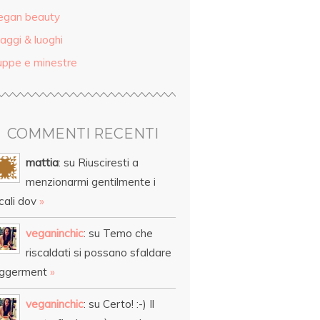
egan beauty
aggi & luoghi
uppe e minestre
COMMENTI RECENTI
mattia
: su Riusciresti a
menzionarmi gentilmente i
cali dov
»
veganinchic
: su Temo che
riscaldati si possano sfaldare
eggerment
»
veganinchic
: su Certo! :-) Il