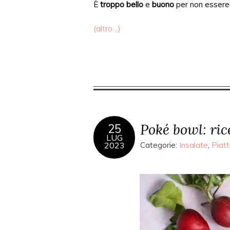
È
troppo bello
e
buono
per non essere 
(altro…)
Poké bowl: ric
25
LUG
2023
Categorie:
Insalate
,
Piatti