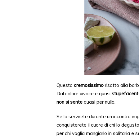
Questo
cremosissimo
risotto alla bar
Dal
colore vivace e quasi
stupefacent
non si sente
quasi per nulla.
Se lo servirete
durante u
n incontro im
conquisterete
il cuore di chi lo degusta
per chi voglia mangiarlo
in solitaria e