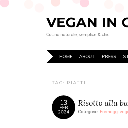
VEGAN IN 
Cucina naturale, semplice & chic
HOME
ABOUT
PRESS
S
TAG: PIATTI
Risotto alla b
13
FEB
2024
Categorie:
Formaggi vege