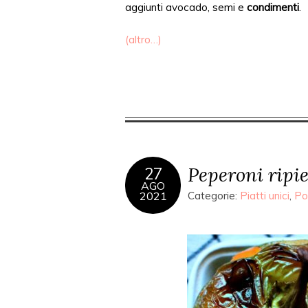
aggiunti
avocado, semi e
condimenti
.
(altro…)
Peperoni ripie
27
AGO
2021
Categorie:
Piatti unici
,
Po