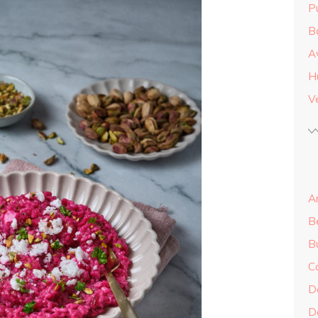
Pu
B
A
H
Ve
An
B
B
C
Do
Do