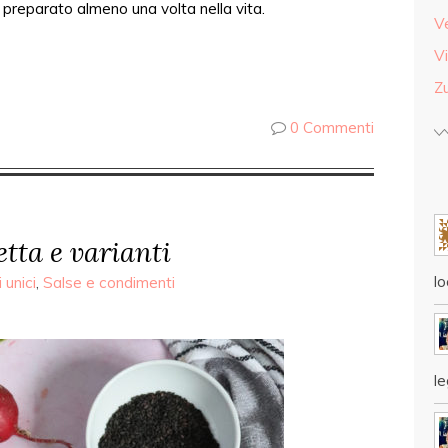
preparato almeno una volta nella vita.
V
Vi
Z
0 Commenti
etta e varianti
lo
 unici
,
Salse e condimenti
l