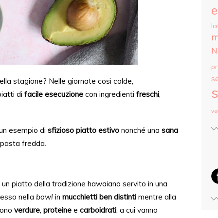
e
la
m
N
p
s
ella stagione? Nelle giornate così calde,
s
iatti di
facile esecuzione
con
ingredienti
freschi
,
ve
un esempio
di
sfizioso
piatto estiv
o
no
nché una
sana
o pasta fredda.
 un piatto della tradizione hawaiana servito in una
esso nella
bowl
in
mucchietti ben distinti
mentre
alla
sono
verdure
,
proteine
e
carboidrati
, a cui
vanno