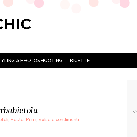
CHIC
TYLING & PHOTOSHOOTING
RICETTE
arbabietola
tali
,
Pasta
,
Primi
,
Salse e condimenti