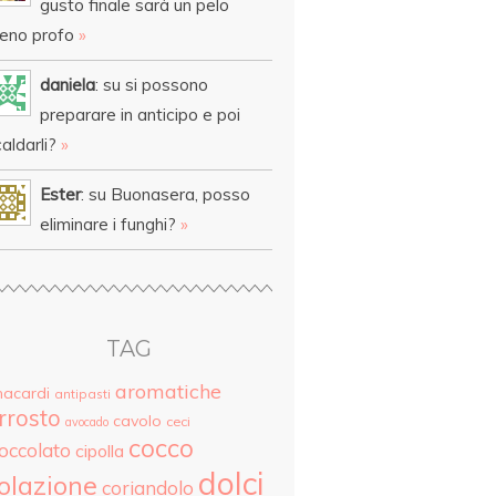
gusto finale sarà un pelo
eno profo
»
daniela
: su si possono
preparare in anticipo e poi
aldarli?
»
Ester
: su Buonasera, posso
eliminare i funghi?
»
TAG
aromatiche
nacardi
antipasti
rrosto
cavolo
ceci
avocado
cocco
ioccolato
cipolla
dolci
olazione
coriandolo