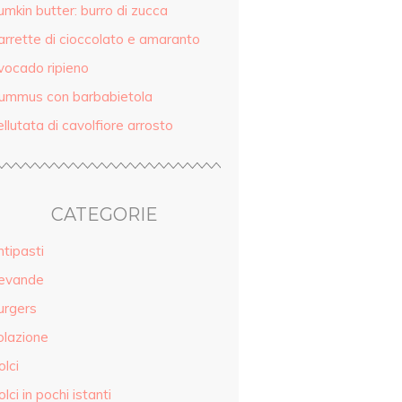
mkin butter: burro di zucca
arrette di cioccolato e amaranto
vocado ripieno
ummus con barbabietola
llutata di cavolfiore arrosto
CATEGORIE
tipasti
evande
urgers
olazione
lci
lci in pochi istanti