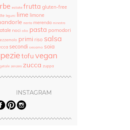
rbe
frutta
gluten-free
estate
lime
limone
tte
legumi
andorle
merenda
menta
minestra
pasta
atale
pomodori
noci
olio
salsa
primi
riso
rezzemolo
secondi
soia
ecca
sesamo
pezie
vegan
tofu
zucca
zuppa
getale
zenzero
INSTAGRAM