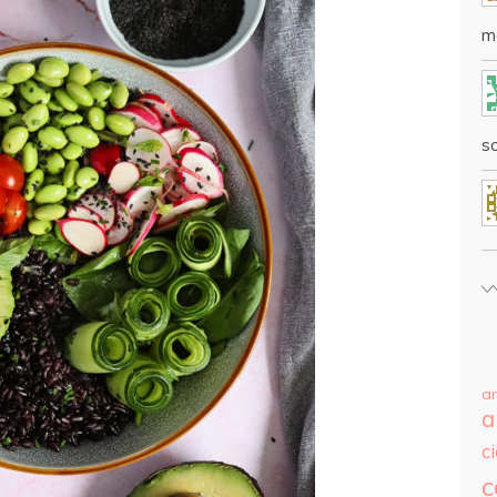
m
sc
a
a
c
c