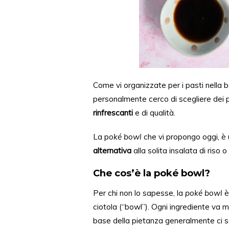
Come vi organizzate per i pasti nella b
personalmente cerco di scegliere dei p
rinfrescanti
e di qualità.
La p
oké
bowl
che vi propongo ogg
i,
è 
alternativa
alla solita insalata di riso 
Che cos’è la poké bowl?
Per chi non lo sapesse, la
poké bowl
è
ciotola (“bowl”). Ogni
ingrediente
va m
base della pietanza generalmente ci 