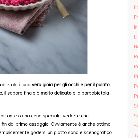
F
Fr
In
Li
N
P
P
Pi
babietola è una
vera gioia per gli occhi e per il palato
!
P
e
, il sapore finale è
molto delicato
e la barbabietola
Pr
S
portante o una cena speciale, vedrete che
S
 fin dal
primo assaggio.
Ovviamente è anche ottimo
S
 semplicemente godersi un piatto sano e scenografico.
T