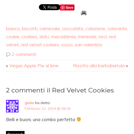
Save
bianco
,
biscotti
,
carnevale
,
cioccolato
,
colazione
,
colorante
,
cookie
,
cookies
,
dolci
,
macadamia
,
merenda
,
noci
,
red
velvet
,
red velvet cookies
,
rosso
,
san valentino
2 commenti
«
Vegan Apple Pie al lime
Risotto alla barbabietola
»
2 commenti il Red Velvet Cookies
giulia
ha detto:
Febbraio 12, 2024 @ 09:26
Belli e buoni, una combo perfetta
Rispondi