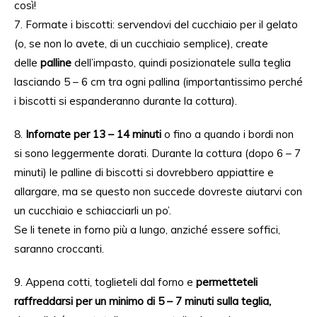
così!
7. Formate i biscotti: servendovi del cucchiaio per il gelato
(o, se non lo avete, di un cucchiaio semplice), create
delle
palline
dell’impasto, quindi posizionatele sulla teglia
lasciando 5 – 6 cm tra ogni pallina (importantissimo perché
i biscotti si espanderanno durante la cottura).
8.
Infornate per 13 – 14 minuti
o fino a quando i bordi non
si sono leggermente dorati. Durante la cottura (dopo 6 – 7
minuti) le palline di biscotti si dovrebbero appiattire e
allargare, ma se questo non succede dovreste aiutarvi con
un cucchiaio e schiacciarli un po’.
Se li tenete in forno più a lungo, anziché essere soffici,
saranno croccanti.
9. Appena cotti, toglieteli dal forno e
permetteteli
raffreddarsi per un minimo di 5 – 7 minuti sulla teglia,