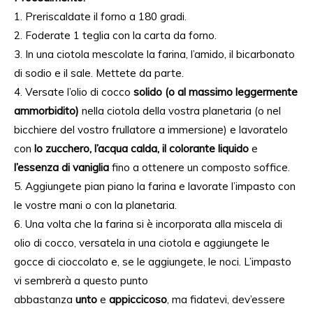
1. Preriscaldate il forno a 180 gradi.
2. Foderate 1 teglia con la carta da forno.
3. In una ciotola mescolate la farina, l’amido, il bicarbonato
di sodio e il sale. Mettete da parte.
4. Versate l’olio di cocco
solido (o al massimo leggermente
ammorbidito)
nella ciotola della vostra planetaria (o nel
bicchiere del vostro frullatore a immersione) e lavoratelo
con
lo zucchero, l’acqua calda, il colorante liquido
e
l’essenza di vaniglia
fino a ottenere un composto soffice.
5. Aggiungete pian piano la farina e lavorate l’impasto con
le vostre mani o con la planetaria.
6. Una volta che la farina si è incorporata alla miscela di
olio di cocco, versatela in una ciotola e aggiungete le
gocce di cioccolato e, se le aggiungete, le noci. L’impasto
vi sembrerà a questo punto
abbastanza
unto
e
appiccicoso
, ma fidatevi, dev’essere