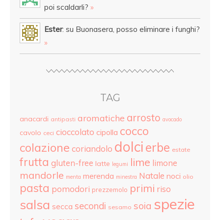
poi scaldarli?
»
Ester
: su Buonasera, posso eliminare i funghi?
»
TAG
arrosto
aromatiche
anacardi
antipasti
avocado
cocco
cioccolato
cipolla
cavolo
ceci
dolci
colazione
erbe
coriandolo
estate
frutta
lime
gluten-free
limone
latte
legumi
mandorle
Natale
merenda
noci
olio
menta
minestra
pasta
primi
pomodori
riso
prezzemolo
spezie
salsa
secondi
soia
secca
sesamo