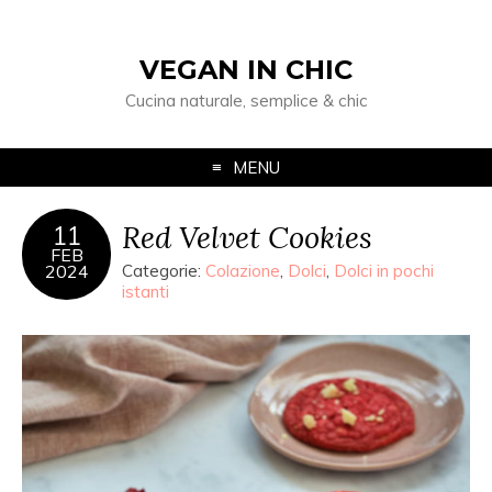
VEGAN IN CHIC
Cucina naturale, semplice & chic
MENU
Red Velvet Cookies
11
FEB
2024
Categorie:
Colazione
,
Dolci
,
Dolci in pochi
istanti