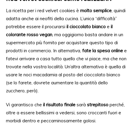
La ricetta per i red velvet cookies è
molto semplice
, quindi
adatta anche ai
neofiti della
cucina. L’unica “difficoltà”
potrebbe essere
il
procurarsi
il cioccolato bianco
e
il
colorante rosso vegan
, ma oggigiorno basta andare in un
supermercato più
fornito
per acquistare questo tipo di
prodotti in commercio. In alternativa,
fate la spesa online
e
fatevi arrivare a casa tutto quello che vi piac
e,
ma che non
trovate nella vostra
località
. Un’altra alternativa è quella di
usare le noci macadamia al posto del cioccolato bianco
(se lo farete, dovrete aumentare la quantità dello
zucchero, però).
Vi garantisco che
il risultato finale
sarà
strepitoso
perché,
oltre a essere bellissimi a vedersi, sono croccanti fuori e
morbidi dentro e peccaminosamente golosi.