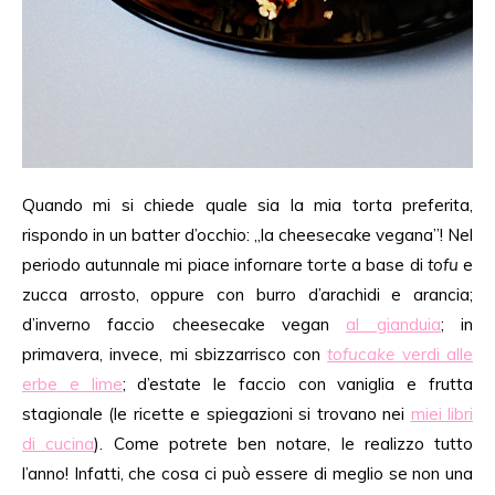
Quando mi si chiede quale sia la mia torta preferita,
rispondo in un batter d’occhio: „la cheesecake vegana”! Nel
periodo autunnale mi piace infornare torte a base di
tofu
e
zucca arrosto, oppure con burro d’arachidi e arancia;
d’inverno faccio cheesecake vegan
al gianduia
; in
primavera, invece, mi sbizzarrisco con
tofucake
verdi alle
erbe e lime
; d’estate le faccio con vaniglia e frutta
stagionale (le ricette e spiegazioni si trovano nei
miei libri
di cucina
). Come potrete ben notare, le realizzo tutto
l’anno! Infatti, che cosa ci può essere di meglio se non una