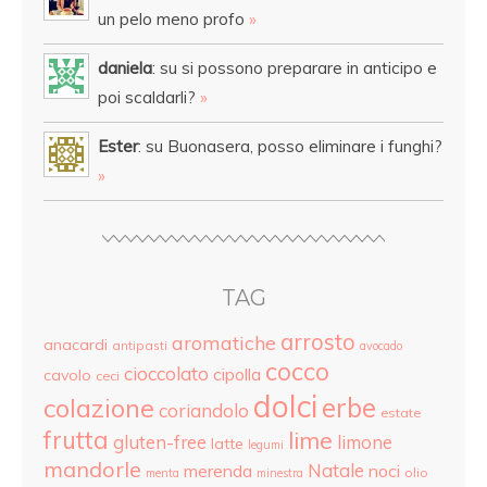
un pelo meno profo
»
daniela
: su si possono preparare in anticipo e
poi scaldarli?
»
Ester
: su Buonasera, posso eliminare i funghi?
»
TAG
arrosto
aromatiche
anacardi
antipasti
avocado
cocco
cioccolato
cipolla
cavolo
ceci
dolci
colazione
erbe
coriandolo
estate
frutta
lime
gluten-free
limone
latte
legumi
mandorle
Natale
merenda
noci
olio
menta
minestra