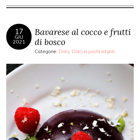
Bavarese al cocco e frutti
17
GIU
di bosco
2021
Categorie:
Dolci
,
Dolci in pochi istanti