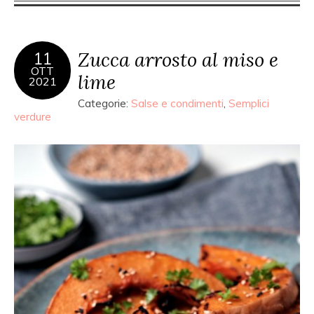
Zucca arrosto al miso e
11
OTT
lime
2021
Categorie:
Salse e condimenti
,
Semplici
verdure