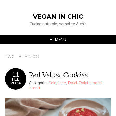
VEGAN IN CHIC
Cucina naturale, semplice & chic
MENU
TAG: BIANCO
Red Velvet Cookies
11
FEB
2024
Categorie:
Colazione
,
Dolci
,
Dolci in pochi
istanti