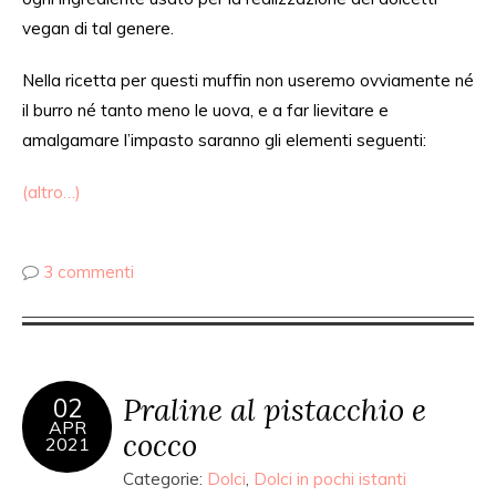
vegan di
tal
genere.
Nella ricetta per questi muffin non useremo ovviamente né
il burro né tanto meno le uova, e a far lievitare e
amalgamare
l’impasto
saranno gli elementi seguenti:
(altro…)
3 commenti
Praline al pistacchio e
02
APR
cocco
2021
Categorie:
Dolci
,
Dolci in pochi istanti