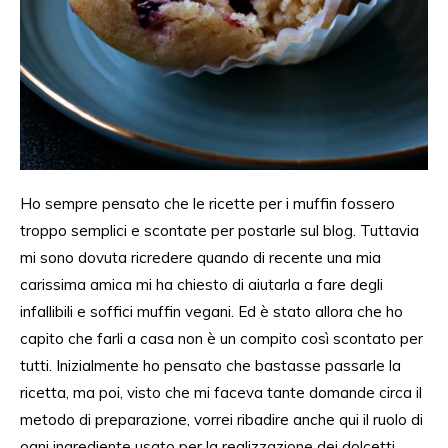
Ho sempre pensato che le ricette per i muffin fossero
troppo semplici e scontate per postarle sul
blog. Tuttavia
mi sono dovuta ricredere
quando di recente una mia
carissima amica mi ha chiesto di aiutarla a fare degli
infallibili e soffici muffin
vegani. Ed è stato allora che
ho
capito che
farli
a casa non è un compito
così scontato
per
tutti. Inizialmente ho pensato che bastasse passarle la
ricetta
, ma
poi, visto che
mi faceva
tante domande circa
il
metodo di preparazione
, vorrei ribadire anche qui il ruolo di
ogni ingrediente usato per la realizzazione dei dolcetti