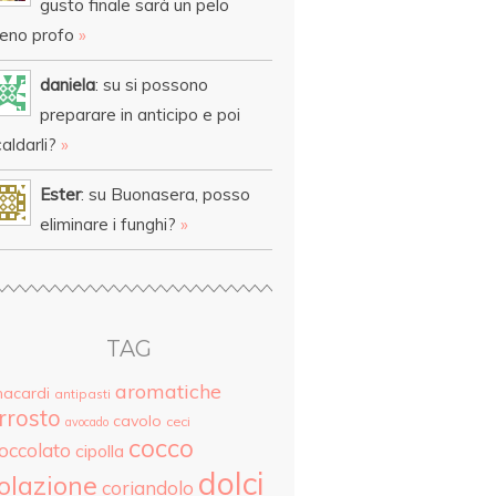
gusto finale sarà un pelo
eno profo
»
daniela
: su si possono
preparare in anticipo e poi
aldarli?
»
Ester
: su Buonasera, posso
eliminare i funghi?
»
TAG
aromatiche
nacardi
antipasti
rrosto
cavolo
ceci
avocado
cocco
ioccolato
cipolla
dolci
olazione
coriandolo