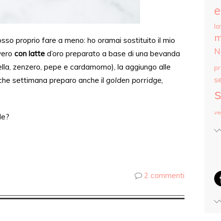
e
la
m
osso proprio fare a meno
: ho oramai sostituito il mio
N
vero
con latte
d’oro preparato a base di una bevanda
nella, zenzero, pepe e cardamomo), la aggiungo
alle
p
s
che settimana preparo anche il
golden porridge,
s
ve
le?
2 commenti