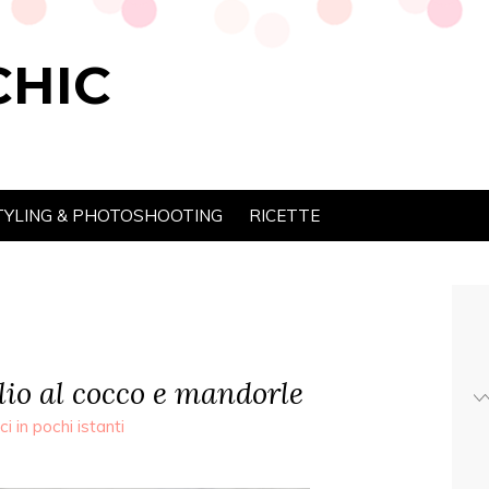
CHIC
TYLING & PHOTOSHOOTING
RICETTE
lio al cocco e mandorle
ci in pochi istanti