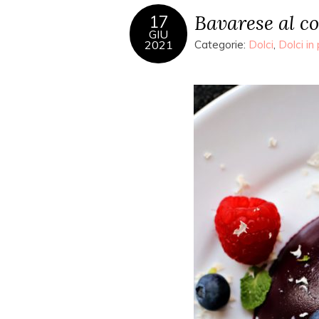
Bavarese al co
17
GIU
2021
Categorie:
Dolci
,
Dolci in 