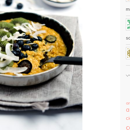
m
sc
a
a
c
c