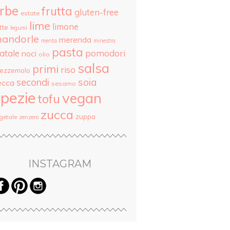
rbe
frutta
gluten-free
estate
lime
limone
tte
legumi
andorle
merenda
menta
minestra
pasta
atale
pomodori
noci
olio
salsa
primi
riso
rezzemolo
secondi
soia
ecca
sesamo
pezie
vegan
tofu
zucca
zuppa
getale
zenzero
INSTAGRAM