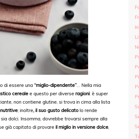
F
Fr
In
Li
N
P
P
Pi
so di essere una
“miglio-dipendente”
… Nella mia
P
stico cereale
e questo per diverse
ragioni
: è super
Pr
iante, non contiene glutine, si trova in cima alla lista
S
nutritive
; inoltre
,
il suo gusto delicato
lo rende
S
e sia dolci. Insomma, dovrebbe trovarsi sempre alla
S
se già capitato di provare
il miglio in versione dolce
,
T