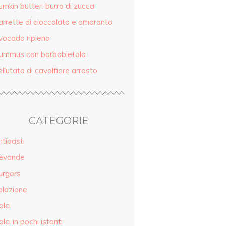
mkin butter: burro di zucca
arrette di cioccolato e amaranto
vocado ripieno
ummus con barbabietola
llutata di cavolfiore arrosto
CATEGORIE
tipasti
evande
urgers
olazione
lci
lci in pochi istanti