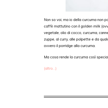
Non so voi, ma io
della curcuma non p
caffè mattutino con il
golden milk
(ov
vegetale, olio di cocco, curcuma, can
zuppe,
al
curry,
alle
polpette e da qual
ovvero il porridge alla curcuma.
Ma
cosa
rende la curcuma così specia
(altro…)