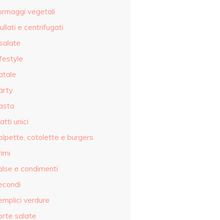
ormaggi vegetali
ullati e centrifugati
salate
festyle
atale
arty
asta
atti unici
olpette, cotolette e burgers
imi
alse e condimenti
econdi
emplici verdure
orte salate