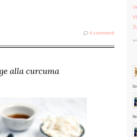
V
Vi
Z
4 commenti
ge alla curcuma
lo
l