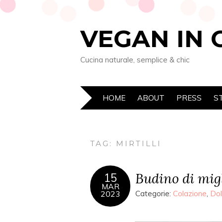
VEGAN IN 
Cucina naturale, semplice & chic
HOME
ABOUT
PRESS
S
TAG: MIRTILLI
Budino di mig
15
MAR
2023
Categorie:
Colazione
,
Dol