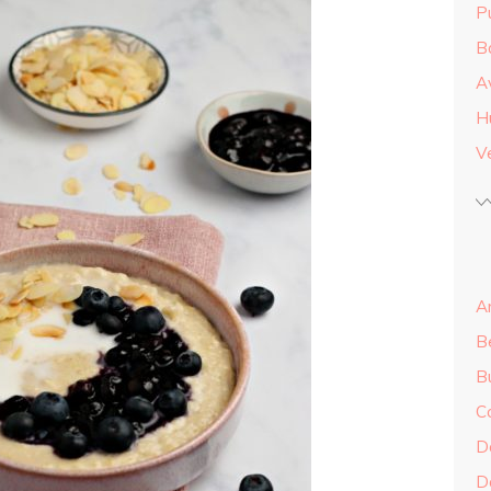
Pu
B
A
H
Ve
An
B
B
C
Do
Do