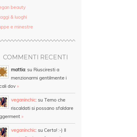
egan beauty
aggi & luoghi
uppe e minestre
COMMENTI RECENTI
mattia
: su Riusciresti a
menzionarmi gentilmente i
cali dov
»
veganinchic
: su Temo che
riscaldati si possano sfaldare
eggerment
»
veganinchic
: su Certo! :-) Il