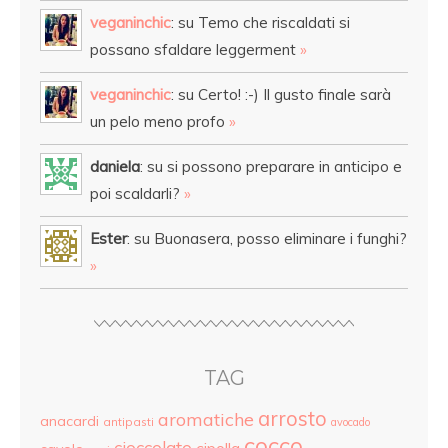
veganinchic
: su Temo che riscaldati si
possano sfaldare leggerment
»
veganinchic
: su Certo! :-) Il gusto finale sarà
un pelo meno profo
»
daniela
: su si possono preparare in anticipo e
poi scaldarli?
»
Ester
: su Buonasera, posso eliminare i funghi?
»
TAG
arrosto
aromatiche
anacardi
antipasti
avocado
cocco
cioccolato