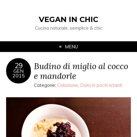
VEGAN IN CHIC
Cucina naturale, semplice & chic
MENU
Budino di miglio al cocco
29
GEN
e mandorle
2015
Categorie:
Colazione
,
Dolci in pochi istanti