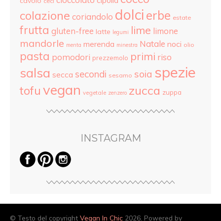
cipolla
cavolo
ceci
dolci
colazione
erbe
coriandolo
estate
frutta
lime
gluten-free
limone
latte
legumi
mandorle
Natale
merenda
noci
olio
menta
minestra
pasta
primi
pomodori
riso
prezzemolo
spezie
salsa
secondi
soia
secca
sesamo
vegan
tofu
zucca
zuppa
vegetale
zenzero
INSTAGRAM
© Testo del copyright
Vegan In Chic
2026. Powered by