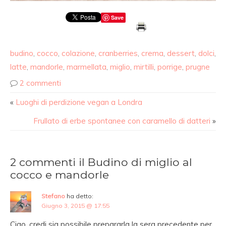
Save
budino
,
cocco
,
colazione
,
cranberries
,
crema
,
dessert
,
dolci
,
latte
,
mandorle
,
marmellata
,
miglio
,
mirtilli
,
porrige
,
prugne
2 commenti
«
Luoghi di perdizione vegan a Londra
Frullato di erbe spontanee con caramello di datteri
»
2 commenti il Budino di miglio al
cocco e mandorle
Stefano
ha detto:
Giugno 3, 2015 @ 17:55
Ciao, credi sia possibile prepararla la sera precedente per