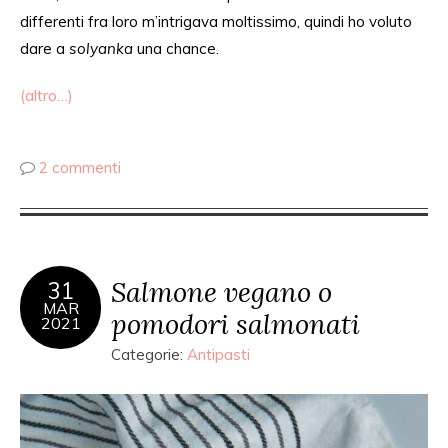
differenti fra loro m’intrigava moltissimo, quindi ho voluto
dare a
solyanka
una chance.
(altro…)
2 commenti
Salmone vegano o
31
MAR
pomodori salmonati
2021
Categorie:
Antipasti