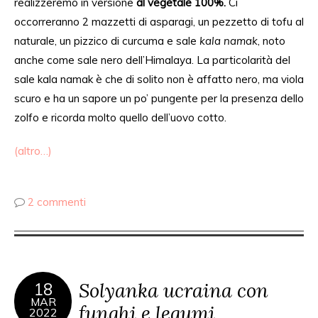
realizzeremo in versione
al
vegetale 100%.
Ci
occorreranno 2 mazzetti di asparagi, un pezzetto di tofu al
naturale, un pizzico di curcuma e sale
kala namak
, noto
anche come sale nero dell’Himalaya. La particolarità del
sale kala namak è che di solito non è affatto nero, ma viola
scuro e ha un sapore un po’ pungente per la presenza dello
zolfo e ricorda molto quello dell’uovo cotto.
(altro…)
2 commenti
Solyanka ucraina con
18
MAR
funghi e legumi
2022