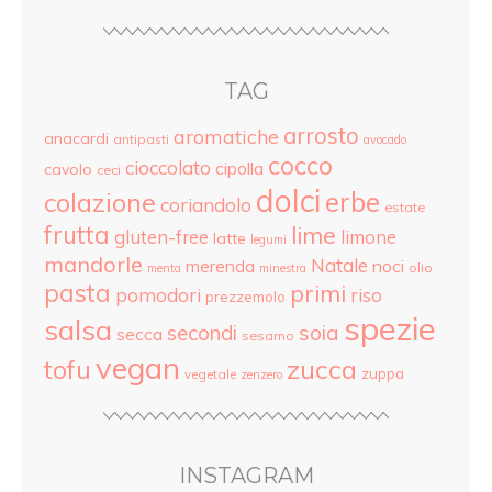
TAG
arrosto
aromatiche
anacardi
antipasti
avocado
cocco
cioccolato
cipolla
cavolo
ceci
dolci
colazione
erbe
coriandolo
estate
frutta
lime
gluten-free
limone
latte
legumi
mandorle
Natale
merenda
noci
olio
menta
minestra
pasta
primi
pomodori
riso
prezzemolo
spezie
salsa
secondi
soia
secca
sesamo
vegan
tofu
zucca
zuppa
vegetale
zenzero
INSTAGRAM