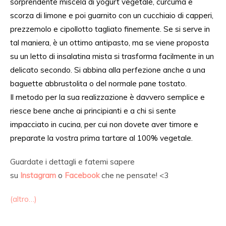
sorprendente miscela di yogurt vegetale, curcuma e
scorza di limone e poi guarnito con un cucchiaio di capperi,
prezzemolo e cipollotto
tagliato
finemente.
Se si serve in
tal maniera
, è un ottimo antipasto, ma se
viene
proposta
su un letto di insala
tina
mista si trasforma facilmente in un
delicato secondo. Si abbina
alla perfezione
anche a una
baguette abbrustolita o
del normale
pane tostato.
Il metodo per la sua realizzazione è davvero semplice e
riesce bene anche ai principianti e
a chi si sente
impacciato
in cucina, per cui
non dovete aver timore
e
preparate la vostra prima tartare al 100% vegetale.
Guardate i dettagli e fatemi sapere
su
Instagram
o
Facebook
che ne pensate! <3
(altro…)