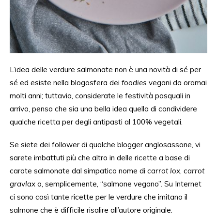
L’idea delle verdure salmonate non è
una
novità
di sé per
sé
ed esiste nella blogosfera dei
foodies
vegani da oramai
molti
anni; tuttavia, considerate
le festività pasquali in
arrivo, penso che sia una bella idea quella di condividere
qualche ricetta per degli antipasti al 100% vegetali.
Se
siete dei follower di
qualche blogger anglosassone, vi
sarete imbattuti
più
che altro
in delle
ricette a base di
carote salmonate
dal
simpatico nome di
carrot lox
,
carrot
gravlax
o, semplicemente,
“salmone
vegano”.
Su Internet
ci sono così tante ricette per le verdure che imitano il
salmone che è difficile risalire all’autore originale.