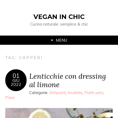
VEGAN IN CHIC
Cucina naturale, semplice & chic
MENU
TAG: CAPPERI
Lenticchie con dressing
01
GIU
al limone
2022
Categorie:
Antipasti
,
Insalate
,
Piatti unici
,
Primi