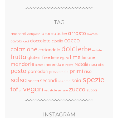
TAG
arrosto
aromatiche
anacardi
antipasti
avocado
cocco
cioccolato
cipolla
cavolo
ceci
dolci
colazione
erbe
coriandolo
estate
frutta
lime
gluten-free
limone
latte
legumi
mandorle
Natale
merenda
noci
olio
menta
minestra
pasta
primi
pomodori
riso
prezzemolo
spezie
salsa
secondi
soia
secca
sesamo
vegan
tofu
zucca
zuppa
vegetale
zenzero
INSTAGRAM