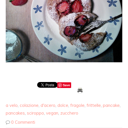
Save
a velo
,
colazione
,
d'acero
,
dolce
,
fragole
,
frittelle
,
pancake
,
pancakes
,
sciroppo
,
vegan
,
zucchero
0 Commenti