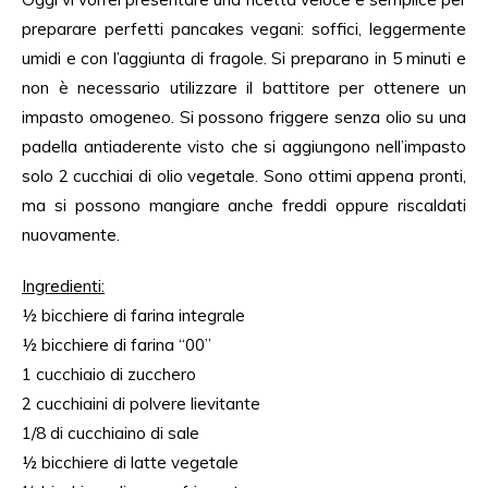
preparare perfetti pancakes vegani: soffici, leggermente
umidi e con l’aggiunta di fragole. Si preparano in 5 minuti e
non è necessario utilizzare il battitore per ottenere un
impasto omogeneo. Si possono friggere senza olio su una
padella antiaderente visto che si aggiungono nell’impasto
solo 2 cucchiai di olio vegetale. Sono ottimi appena pronti,
ma si possono mangiare anche freddi oppure riscaldati
nuovamente.
Ingredienti
:
½ bicchiere
di
farina integrale
½ bicchiere di farina “00”
1 cucchiaio
di
zucchero
2 cucchiaini di polvere lievitante
1/8
di
cucchiaino
di
sale
½ bicchiere
di
latte
vegetale