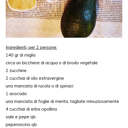
Ingredienti
, per 2 persone:
140
gr
di
miglio
circa un bicchiere di acqua o di brodo vegetale
2
zucchine
2 cucchiai di olio extravergine
una manciata di rucola o di spinaci
1 avocado
una manciata di foglie di menta, tagliate minuziosamente
4 cucchiai di erba cipollina
sale
e
pepe
qb
peperoncino
qb