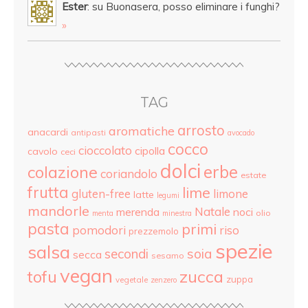
Ester
: su Buonasera, posso eliminare i funghi?
»
TAG
arrosto
aromatiche
anacardi
antipasti
avocado
cocco
cioccolato
cipolla
cavolo
ceci
dolci
colazione
erbe
coriandolo
estate
frutta
lime
gluten-free
limone
latte
legumi
mandorle
Natale
merenda
noci
olio
menta
minestra
pasta
primi
pomodori
riso
prezzemolo
spezie
salsa
secondi
soia
secca
sesamo
vegan
tofu
zucca
zuppa
vegetale
zenzero