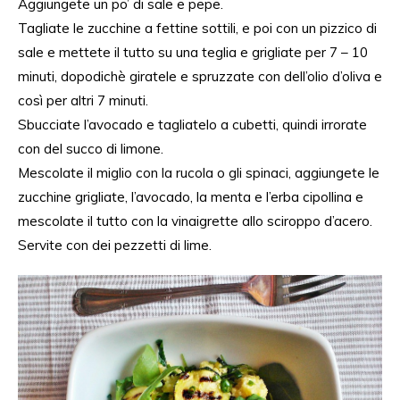
Aggiungete un po’ di sale e pepe.
Tagliate
le
zucchine
a
fettine
sottili,
e poi con
un
pizzico
di
sale e
mettete
il
tutto
su
una
teglia
e
grigliate
per 7 – 10
minuti,
dopodichè
giratele
e
spruzzate
con
dell’olio
d’oliva
e
così per
altri
7
minuti.
Sbucciate l’avocado e tagliatelo a cubetti, quindi irrorate
con del succo di limone.
Mescolate il miglio con la rucola o gli spinaci, aggiungete le
zucchine grigliate, l’avocado, la menta e l’erba cipollina e
mescolate il tutto con la vinaigrette allo sciroppo d’acero.
Servite
con dei pezzetti
di
lime.