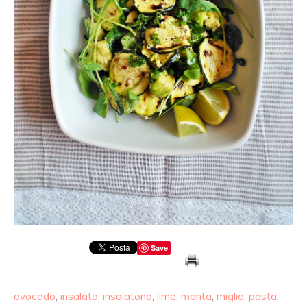
Save
avocado
,
insalata
,
insalatona
,
lime
,
menta
,
miglio
,
pasta
,