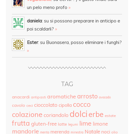
un pelo meno profo
»
daniela
: su si possono preparare in anticipo e
poi scaldarli?
»
Ester
: su Buonasera, posso eliminare i funghi?
»
TAG
arrosto
aromatiche
anacardi
antipasti
avocado
cocco
cioccolato
cipolla
cavolo
ceci
dolci
colazione
erbe
coriandolo
estate
frutta
lime
gluten-free
limone
latte
legumi
mandorle
Natale
merenda
noci
olio
menta
minestra