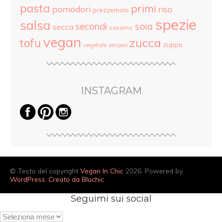
pasta
primi
pomodori
riso
prezzemolo
spezie
salsa
secondi
soia
secca
sesamo
vegan
tofu
zucca
zuppa
vegetale
zenzero
INSTAGRAM
© Testo del copyright
Vegan In Chic
2026. Powered by
WordPress
.
Creato da Bluchic
Seguimi sui social