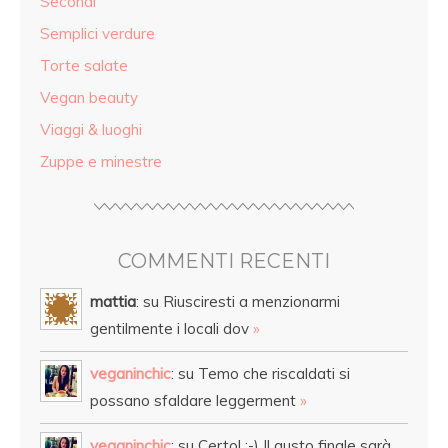
Secondi
Semplici verdure
Torte salate
Vegan beauty
Viaggi & luoghi
Zuppe e minestre
COMMENTI RECENTI
mattia
: su Riusciresti a menzionarmi
gentilmente i locali dov
»
veganinchic
: su Temo che riscaldati si
possano sfaldare leggerment
»
veganinchic
: su Certo! :-) Il gusto finale sarà