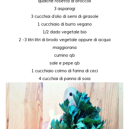
qualche
rosetta
di
broccoli
3
asparagi
3 cucchiai d’olio
di
semi
di
girasole
1 cucchiaio
di
burro
vegano
1/2 dado vegetale bio
2 -3 litri litri di brodo vegetale oppure di acqua
maggiorana
cumino
qb
sale
e
pepe
qb
1 cucchiaio colmo
di
farina
di
ceci
4 cucchiai di panna di soia