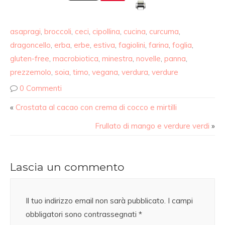
asapragi
,
broccoli
,
ceci
,
cipollina
,
cucina
,
curcuma
,
dragoncello
,
erba
,
erbe
,
estiva
,
fagiolini
,
farina
,
foglia
,
gluten-free
,
macrobiotica
,
minestra
,
novelle
,
panna
,
prezzemolo
,
soia
,
timo
,
vegana
,
verdura
,
verdure
0 Commenti
«
Crostata al cacao con crema di cocco e mirtilli
Frullato di mango e verdure verdi
»
Lascia un commento
Il tuo indirizzo email non sarà pubblicato.
I campi
obbligatori sono contrassegnati
*