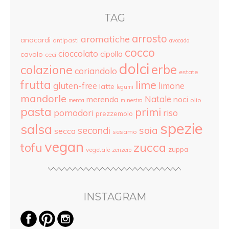
TAG
arrosto
aromatiche
anacardi
antipasti
avocado
cocco
cioccolato
cipolla
cavolo
ceci
dolci
colazione
erbe
coriandolo
estate
frutta
lime
gluten-free
limone
latte
legumi
mandorle
Natale
merenda
noci
olio
menta
minestra
pasta
primi
pomodori
riso
prezzemolo
spezie
salsa
secondi
soia
secca
sesamo
vegan
tofu
zucca
zuppa
vegetale
zenzero
INSTAGRAM