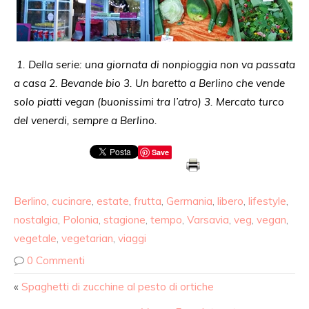
1. Della serie: una giornata di nonpioggia non va passata
a casa 2. Bevande bio 3. Un baretto a Berlino che vende
solo piatti vegan (buonissimi tra l’atro) 3. Mercato turco
del venerdi, sempre a Berlino.
Save
Berlino
,
cucinare
,
estate
,
frutta
,
Germania
,
libero
,
lifestyle
,
nostalgia
,
Polonia
,
stagione
,
tempo
,
Varsavia
,
veg
,
vegan
,
vegetale
,
vegetarian
,
viaggi
0 Commenti
«
Spaghetti di zucchine al pesto di ortiche