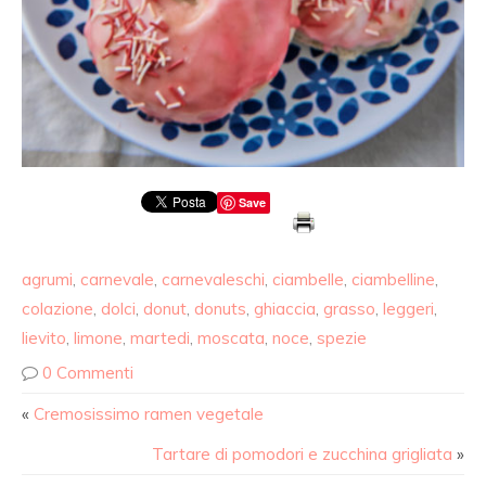
Save
agrumi
,
carnevale
,
carnevaleschi
,
ciambelle
,
ciambelline
,
colazione
,
dolci
,
donut
,
donuts
,
ghiaccia
,
grasso
,
leggeri
,
lievito
,
limone
,
martedi
,
moscata
,
noce
,
spezie
0 Commenti
«
Cremosissimo ramen vegetale
Tartare di pomodori e zucchina grigliata
»