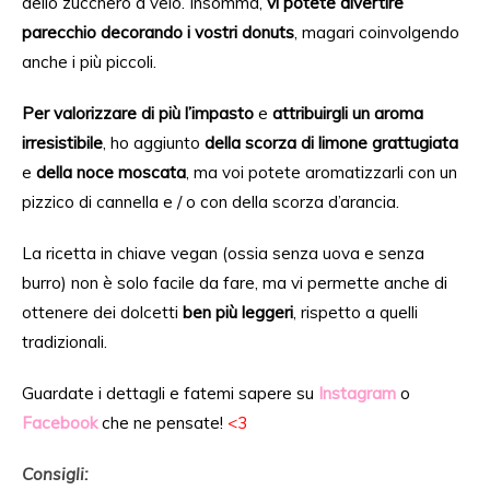
dello zucchero a velo. Insomma,
vi potete divertire
parecchio decorando i vostri donuts
,
magari coinvolgendo
anche i più piccoli.
Per valorizzare di più l’impasto
e
attribuirgli un aroma
irresistibile
, ho aggiunto
della scorza di limone grattugiata
e
della noce moscata
, ma voi potete aromatiz
zarli
con un
pizzico di cannella e / o con
della
scorza
d’ara
ncia.
La ricetta in chiave vegan (ossia senza
uova
e senza
burro) non è solo facile da fare, ma vi permette anche di
ottenere dei dolcetti
ben
più leggeri
, rispetto a quelli
tradizionali.
Guardate i dettagli e fatemi sapere su
Instagram
o
Facebook
che ne pensate!
<3
Consigli: