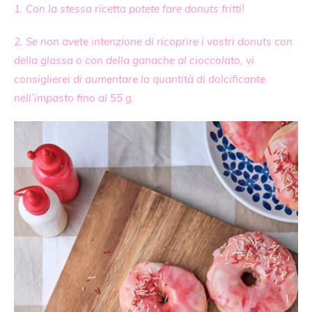
1. Con la stessa ricetta potete fare donuts fritti!
2. Se non avete intenzione di ricoprire i vostri donuts con
della glassa o con della ganache al cioccolato, vi
consiglierei di aumentare la quantità di dolcificante
nell’impasto fino al 55 g.