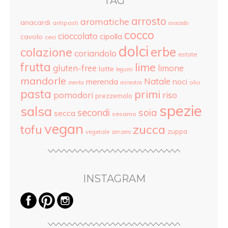
TAG
arrosto
aromatiche
anacardi
antipasti
avocado
cocco
cioccolato
cipolla
cavolo
ceci
dolci
colazione
erbe
coriandolo
estate
frutta
lime
gluten-free
limone
latte
legumi
mandorle
Natale
merenda
noci
olio
menta
minestra
pasta
primi
pomodori
riso
prezzemolo
spezie
salsa
secondi
soia
secca
sesamo
vegan
tofu
zucca
zuppa
vegetale
zenzero
INSTAGRAM