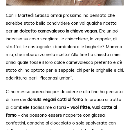
Con
il Martedì Grasso
ormai prossimo
, ho pensato che
sarebbe
stato
bello condividere con voi qualche ricetta
per
un dolcetto carnevalesco in chiave vegan
. Ero un po’
indecisa
su
cosa scegliere: le chiacchiere, le zeppole,
gli
struffoli, le castagnole, i bomboloni o le brighelle? Mamma
mia, che
imbarazzo
nella
scelta! Alla fine ho chiesto i miei
amici
quale fosse
il loro dolce carnevalesco preferito e
c’è
stato
chi ha optato per le zeppole, chi per le brighelle e chi
,
addirittura,
per i
“ficcanasi
umbri”.
Ci ho messo parecchio per
decidere e
alla fine ho pensato
di fare dei
donuts
vegani cotti al forno
.
In pratica si tratta
di
ciambelle
facilissime
a farsi
–
vuoi fritte,
vuoi
cotte al
forno
– che possono essere ricoperte con glassa,
confettini, ganache al cioccolato o
solo
spolverate con