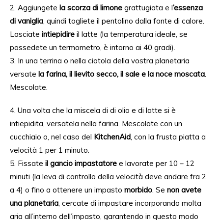
2. Aggiungete
la scorza di limone
grattugiata e l
’essenza
di vaniglia
, quindi togliete il pentolino dalla fonte di calore.
Lasciate
intiepidire
il latte (la temperatura ideale, se
possedete un termometro, è intorno ai 40 gradi).
3. In una terrina o nella ciotola della vostra planetaria
versate
la farina, il lievito secco, il sale e la noce moscata
.
Mescolate.
4. Una volta che la miscela di di olio e di latte si è
intiepidita, versatela nella farina. Mescolate con un
cucchiaio o, nel caso del
KitchenAid
, con la frusta piatta a
velocità 1 per 1 minuto.
5. Fissate
il gancio impastatore
e lavorate per 10 – 12
minuti (la leva di controllo della velocità deve andare fra 2
a 4) o fino a ottenere un impasto
morbido
. Se
non avete
una planetaria
, cercate di impastare incorporando molta
aria all’interno dell’impasto, garantendo in questo modo