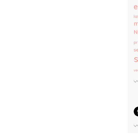
e
la
m
N
p
s
s
ve