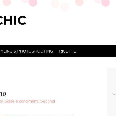
CHIC
TYLING & PHOTOSHOOTING
RICETTE
no
ty
,
Salse e condimenti
,
Secondi