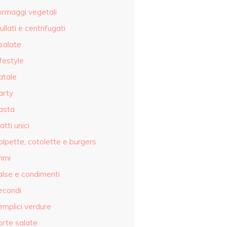
ormaggi vegetali
ullati e centrifugati
salate
festyle
atale
arty
asta
atti unici
olpette, cotolette e burgers
imi
alse e condimenti
econdi
emplici verdure
orte salate