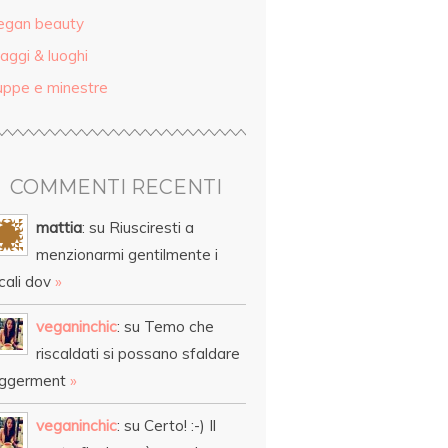
egan beauty
aggi & luoghi
uppe e minestre
COMMENTI RECENTI
mattia
: su Riusciresti a
menzionarmi gentilmente i
cali dov
»
veganinchic
: su Temo che
riscaldati si possano sfaldare
eggerment
»
veganinchic
: su Certo! :-) Il