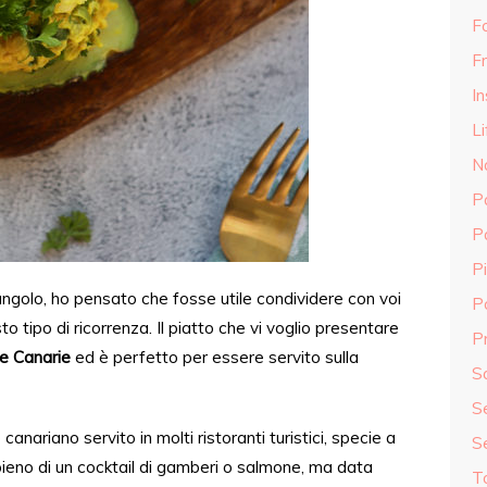
F
Fr
In
Li
N
P
P
Pi
angolo, ho pensato che fosse utile condividere con voi
P
to tipo di
ricorrenza
. Il piatto che vi voglio presentare
Pr
le Canarie
ed è perfetto per essere servito sulla
S
S
canariano servito in molti ristoranti turistici, specie a
S
ipieno
di
un cocktail di gamberi o salmone, ma data
T