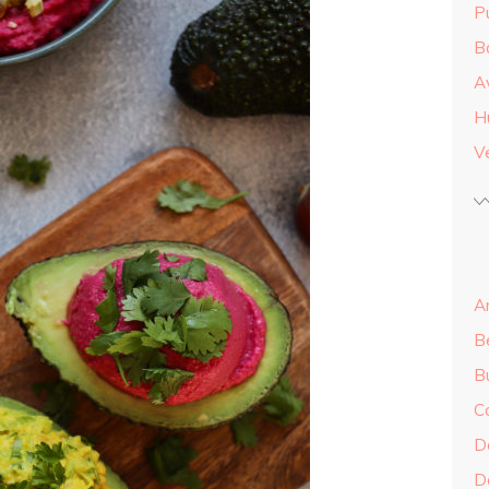
Pu
B
A
H
Ve
An
B
B
C
Do
Do