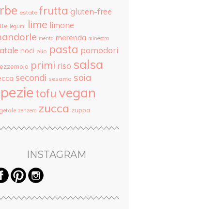
rbe
frutta
gluten-free
estate
lime
limone
tte
legumi
andorle
merenda
menta
minestra
pasta
atale
pomodori
noci
olio
salsa
primi
riso
rezzemolo
secondi
soia
ecca
sesamo
pezie
vegan
tofu
zucca
zuppa
getale
zenzero
INSTAGRAM