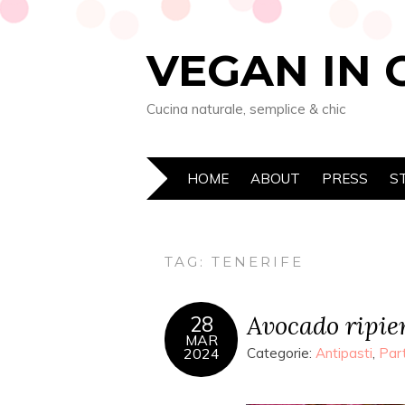
VEGAN IN 
Cucina naturale, semplice & chic
HOME
ABOUT
PRESS
S
TAG: TENERIFE
Avocado ripie
28
MAR
2024
Categorie:
Antipasti
,
Par