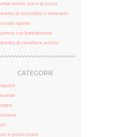
mkin butter: burro di zucca
arrette di cioccolato e amaranto
vocado ripieno
ummus con barbabietola
llutata di cavolfiore arrosto
CATEGORIE
tipasti
evande
urgers
olazione
lci
lci in pochi istanti