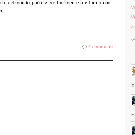
arte del mondo, può essere facilmente trasformato in
V
o
.
Vi
Z
2 commenti
lo
l