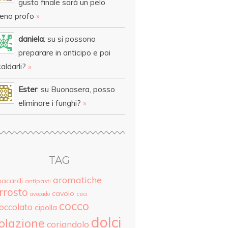
gusto finale sarà un pelo
eno profo
»
daniela
: su si possono
preparare in anticipo e poi
aldarli?
»
Ester
: su Buonasera, posso
eliminare i funghi?
»
TAG
aromatiche
nacardi
antipasti
rrosto
cavolo
ceci
avocado
cocco
ioccolato
cipolla
dolci
olazione
coriandolo