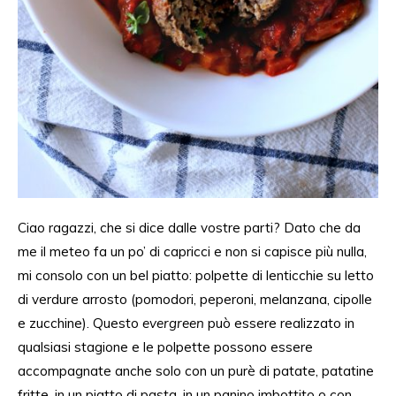
Ciao ragazzi, che si dice dalle vostre parti? Dato che da
me il meteo fa un po’ di capricci e
non si capisce più
nulla,
mi consolo con un bel piatto: polpette di lenticchie
su
letto
di verdure arrosto (pomodori, peperoni, melanzana, cipolle
e zucchine). Questo
evergreen
può essere realizzato in
qualsiasi stagione e le polpette possono essere
accompagnate anche solo con un purè
di patate, patatine
fritte, in un piatto di pasta, in un panino imbottito o con