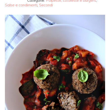
Categorie:
Polpette, cotolette e burgers
,
Salse e condimenti
,
Secondi