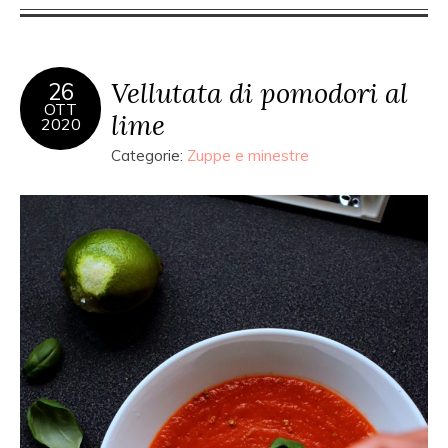
Vellutata di pomodori al
26
OTT
lime
2020
Categorie:
Zuppe e minestre