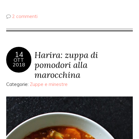
2 commenti
Harira: zuppa di
14
OTT
pomodori alla
2018
marocchina
Categorie:
Zuppe e minestre