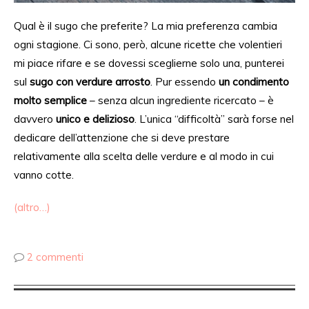
Qual è il
sugo che preferite
? La mia preferenza cambia
ogni stagione. Ci sono, però, alcune ricette che
volentieri
mi piace rifare
e se dovessi
sceglierne solo una
, punterei
sul
sugo con verdure arrosto
. Pur essendo
un condimento
molto semplice
– senza
alcun
ingrediente ricercato – è
davvero
unico e delizioso
. L’unica “difficoltà” sarà forse
nel
dedicare dell’at
tenzione
che si deve prestare
relativamente
alla scelta
delle
verdure e al
modo in cui
vanno cotte.
(altro…)
2 commenti