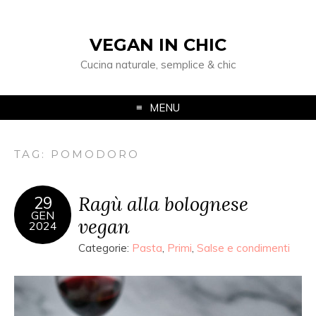
VEGAN IN CHIC
Cucina naturale, semplice & chic
MENU
TAG: POMODORO
Ragù alla bolognese
29
GEN
vegan
2024
Categorie:
Pasta
,
Primi
,
Salse e condimenti