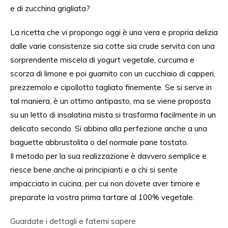
e
di
zucchina grigliata?
La ricetta che vi propongo oggi è una vera e
propria
delizia
dalle
varie consistenze sia cotte sia crude servita con una
sorprendente miscela di yogurt vegetale, curcuma e
scorza di limone e poi guarnito con un cucchiaio di capperi,
prezzemolo e cipollotto
tagliato
finemente.
Se si serve in
tal maniera
, è un ottimo antipasto, ma se
viene
proposta
su un letto di insala
tina
mista si trasforma facilmente in un
delicato secondo. Si abbina
alla perfezione
anche a una
baguette abbrustolita o
del normale
pane tostato.
Il metodo per la sua realizzazione è davvero semplice e
riesce bene anche ai principianti e
a chi si sente
impacciato
in cucina, per cui
non dovete aver timore
e
preparate la vostra prima tartare al 100% vegetale.
Guardate i dettagli e fatemi sapere