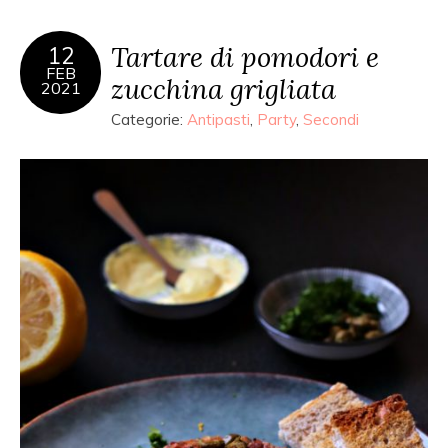
Tartare di pomodori e
12
FEB
zucchina grigliata
2021
Categorie:
Antipasti
,
Party
,
Secondi