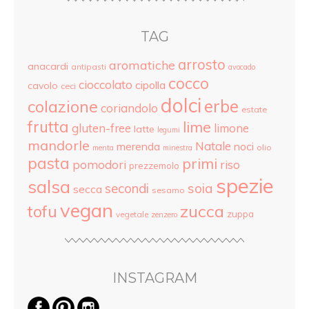
TAG
arrosto
aromatiche
anacardi
antipasti
avocado
cocco
cioccolato
cipolla
cavolo
ceci
dolci
colazione
erbe
coriandolo
estate
frutta
lime
gluten-free
limone
latte
legumi
mandorle
Natale
merenda
noci
olio
menta
minestra
pasta
primi
pomodori
riso
prezzemolo
spezie
salsa
secondi
soia
secca
sesamo
vegan
tofu
zucca
zuppa
vegetale
zenzero
INSTAGRAM