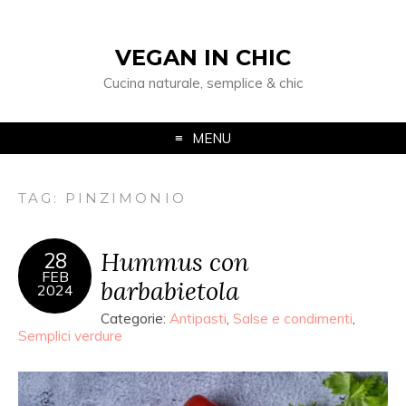
VEGAN IN CHIC
Cucina naturale, semplice & chic
MENU
TAG: PINZIMONIO
Hummus con
28
FEB
barbabietola
2024
Categorie:
Antipasti
,
Salse e condimenti
,
Semplici verdure