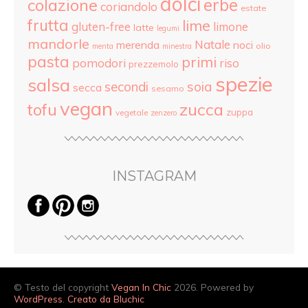
dolci
colazione
erbe
coriandolo
estate
frutta
lime
gluten-free
limone
latte
legumi
mandorle
Natale
merenda
noci
olio
menta
minestra
pasta
primi
pomodori
riso
prezzemolo
spezie
salsa
secondi
soia
secca
sesamo
vegan
tofu
zucca
zuppa
vegetale
zenzero
INSTAGRAM
© Testo del copyright
Vegan In Chic
2026. Powered by
WordPress
.
Creato da Bluchic