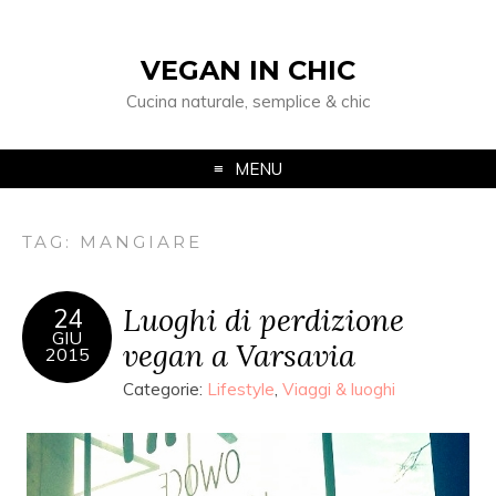
VEGAN IN CHIC
Cucina naturale, semplice & chic
MENU
TAG: MANGIARE
Luoghi di perdizione
24
GIU
vegan a Varsavia
2015
Categorie:
Lifestyle
,
Viaggi & luoghi