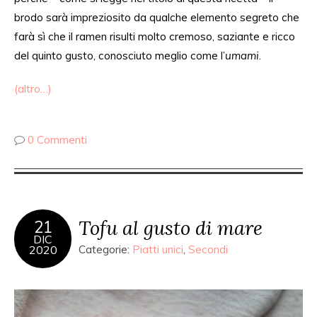
brodo sarà
impreziosito da
qualche elemento segreto che
farà
sì
che il ramen
risulti
molto cremoso, saziante e
ricco
del quinto gusto, conosciuto meglio come l’
umami
.
(altro…)
0 Commenti
Tofu al gusto di mare
21
DIC
2020
Categorie:
Piatti unici
,
Secondi