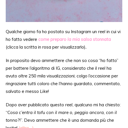
Qualche giorno fa ho postato su Instagram un
reel
in cui vi
ho fatto vedere
come preparo la mia salsa
stonnata
(clicca la scritta in rosa per visualizzarlo)
.
In proposito devo ammettere che non so cosa “ho fatto”
per battere l’algoritmo di IG, considerato che il
reel
ha
avuto oltre 250 mila visualizzazioni; colgo l’occasione per
ringraziare tutti coloro che l’hanno guardato, commentato,
salvato e messo
Like
!
Dopo aver pubblicato questo
reel
, qualcuno mi ha chiesto:
“C
osa c’entra il tofu con il mare o, peggio ancora, con il
tonno
?!”. Devo ammettere che è una domanda più che
lecita!
(altro…)