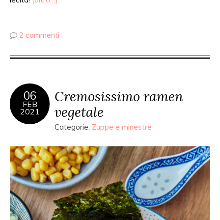
2 commenti
Cremosissimo ramen
06
FEB
vegetale
2021
Categorie:
Zuppe e minestre