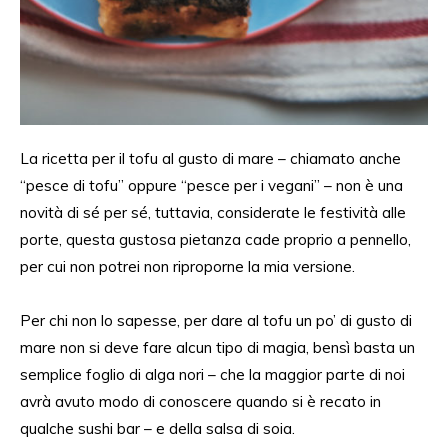
La ricetta per il tofu al gusto di mare
– chi
amato anche
“p
esce di tofu” oppure
“p
esce per i vegan
i” –
non è una
novità
di sé per
sé,
tuttavia, considerate
le festività alle
porte, questa gustosa pietanza cade proprio a pennello,
per cui non potrei non ripropor
ne
la mia versione.
Per chi non lo sapesse, per
dare
al tofu un po’ di gusto di
mare non
si deve fare alcun
tipo di magia,
bensì basta
un
semplice foglio di alga nori
– che
la maggior parte di noi
avrà avuto
modo di conoscere
quando si è recato in
qualche
sushi
bar –
e
della
salsa di soia.