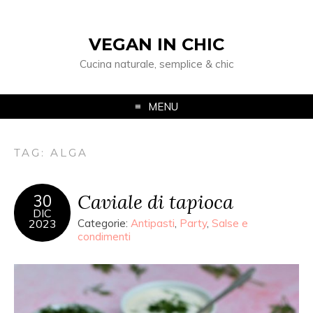
VEGAN IN CHIC
Cucina naturale, semplice & chic
MENU
TAG: ALGA
Caviale di tapioca
30
DIC
2023
Categorie:
Antipasti
,
Party
,
Salse e
condimenti