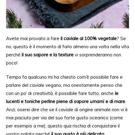
Avete mai provato a fare
il caviale al 100% vegetale
? Se
no, questo è il
momento
di farlo almeno una volta nella vita
perché
il suo sapore e la texture
vi sorprenderanno
non
poco
!
Tempo fa qualcuno mi ha chiesto com’è possibile fare e
parlare del caviale vegano, ma onestamente penso che
con un po’ di creatività, è possibile fare tutto, anche
le
lucenti e toniche perline piene di sapore
umami
e di mare
.
Anzi, oserei dire che se il caviale di origine animale non vi è
mai piaciuto per via del suo forte gusto oceanico (come
per esempio a me), questo qua rischia di conquistare il
vostro
palato
perché
il suo gusto è più delicato.