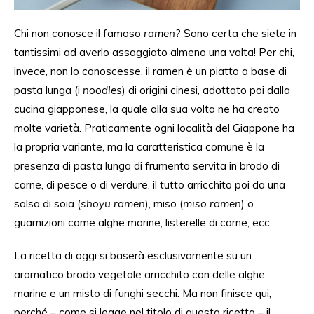
Chi non conosce il famoso
ramen
? Sono certa che siete in
tantissimi ad
averlo assaggiato
almeno una volta! Per chi,
invece, non lo conoscesse
, il ramen è un piatto a base di
pasta lunga (i
noodles
) di origini cinesi, adottato poi dalla
cucina giapponese, la quale alla sua volta ne ha creato
molte varietà. Praticamente ogni località del Giappone ha
la propria variante, ma la caratteristica comune è la
presenza
di
pasta lunga di frumento servita in brodo di
carne,
di
pesce o di verdure,
il tutto
arricchito poi
da una
salsa di soia (
shoyu ramen
), miso (
miso ramen
)
o
guarnizioni
come alghe marine,
listerelle di
carn
e,
ecc.
La ricetta di oggi si baserà esclusivamente su un
aromatico brodo vegetale
arricchito
con delle alghe
marine e un misto di funghi secchi. Ma non finisce qui,
perché – come
si legge
nel titolo di questa ricetta – il