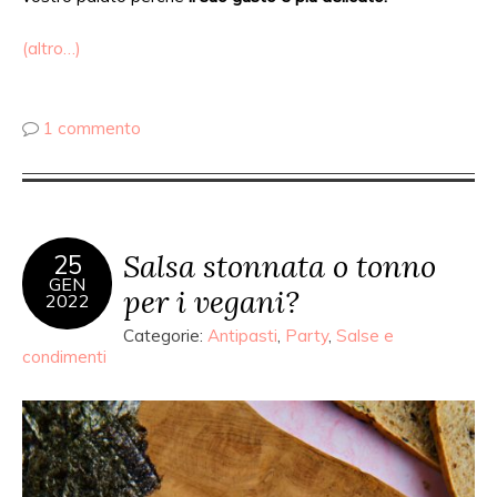
(altro…)
1 commento
Salsa stonnata o tonno
25
GEN
per i vegani?
2022
Categorie:
Antipasti
,
Party
,
Salse e
condimenti