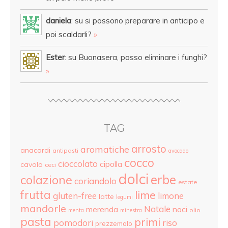
daniela
: su si possono preparare in anticipo e
poi scaldarli?
»
Ester
: su Buonasera, posso eliminare i funghi?
»
TAG
arrosto
aromatiche
anacardi
antipasti
avocado
cocco
cioccolato
cipolla
cavolo
ceci
dolci
colazione
erbe
coriandolo
estate
frutta
lime
gluten-free
limone
latte
legumi
mandorle
Natale
merenda
noci
olio
menta
minestra
pasta
primi
pomodori
riso
prezzemolo