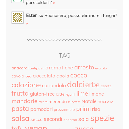
poi scaldarli?
»
Ester
: su Buonasera, posso eliminare i funghi?
»
TAG
arrosto
aromatiche
anacardi
antipasti
avocado
cocco
cioccolato
cipolla
cavolo
ceci
dolci
colazione
erbe
coriandolo
estate
frutta
lime
gluten-free
limone
latte
legumi
mandorle
Natale
merenda
noci
olio
menta
minestra
pasta
primi
pomodori
riso
prezzemolo
spezie
salsa
secondi
soia
secca
sesamo
vegan
tofu
zucca