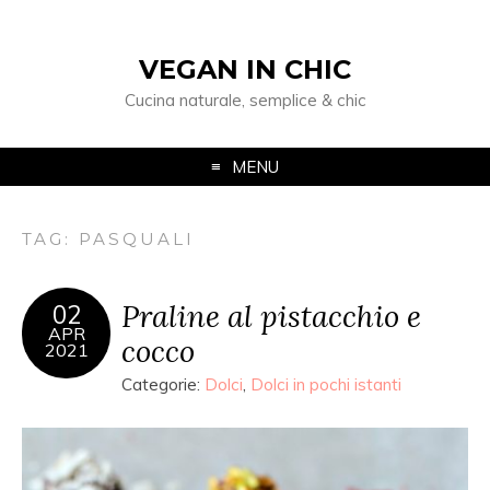
VEGAN IN CHIC
Cucina naturale, semplice & chic
MENU
TAG: PASQUALI
Praline al pistacchio e
02
APR
cocco
2021
Categorie:
Dolci
,
Dolci in pochi istanti